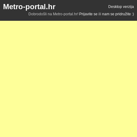
Metro-portal.hr
Desktop verzija
Dobrodošli na Metro-portal.hr!
Prijavite se
ili
nam se pridružite :)