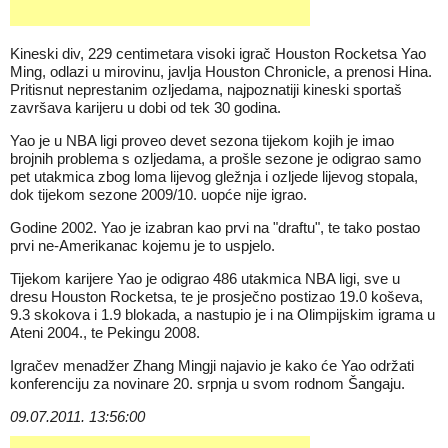
Kineski div, 229 centimetara visoki igrač Houston Rocketsa Yao
Ming, odlazi u mirovinu, javlja Houston Chronicle, a prenosi Hina.
Pritisnut neprestanim ozljedama, najpoznatiji kineski sportaš
završava karijeru u dobi od tek 30 godina.
Yao je u NBA ligi proveo devet sezona tijekom kojih je imao
brojnih problema s ozljedama, a prošle sezone je odigrao samo
pet utakmica zbog loma lijevog gležnja i ozljede lijevog stopala,
dok tijekom sezone 2009/10. uopće nije igrao.
Godine 2002. Yao je izabran kao prvi na "draftu", te tako postao
prvi ne-Amerikanac kojemu je to uspjelo.
Tijekom karijere Yao je odigrao 486 utakmica NBA ligi, sve u
dresu Houston Rocketsa, te je prosječno postizao 19.0 koševa,
9.3 skokova i 1.9 blokada, a nastupio je i na Olimpijskim igrama u
Ateni 2004., te Pekingu 2008.
Igračev menadžer Zhang Mingji najavio je kako će Yao održati
konferenciju za novinare 20. srpnja u svom rodnom Šangaju.
09.07.2011. 13:56:00