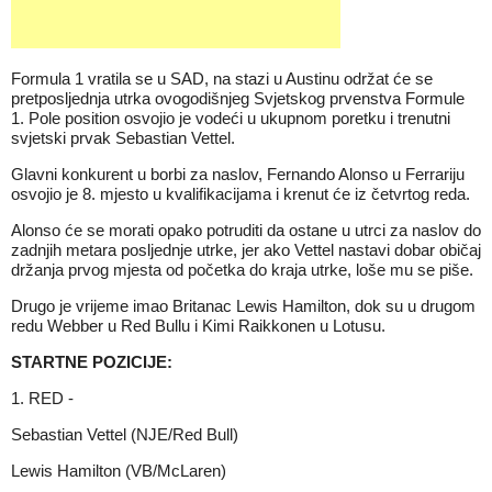
Formula 1 vratila se u SAD, na stazi u Austinu održat će se
pretposljednja utrka ovogodišnjeg Svjetskog prvenstva Formule
1. Pole position osvojio je vodeći u ukupnom poretku i trenutni
svjetski prvak Sebastian Vettel.
Glavni konkurent u borbi za naslov, Fernando Alonso u Ferrariju
osvojio je 8. mjesto u kvalifikacijama i krenut će iz četvrtog reda.
Alonso će se morati opako potruditi da ostane u utrci za naslov do
zadnjih metara posljednje utrke, jer ako Vettel nastavi dobar običaj
držanja prvog mjesta od početka do kraja utrke, loše mu se piše.
Drugo je vrijeme imao Britanac Lewis Hamilton, dok su u drugom
redu Webber u Red Bullu i Kimi Raikkonen u Lotusu.
STARTNE POZICIJE:
1. RED -
Sebastian Vettel (NJE/Red Bull)
Lewis Hamilton (VB/McLaren)