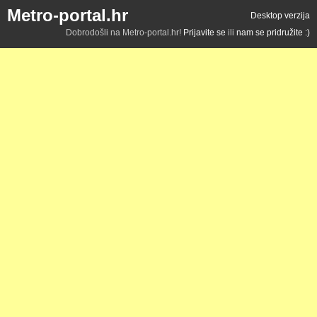
Metro-portal.hr
Desktop verzija
Dobrodošli na Metro-portal.hr!
Prijavite se
ili
nam se pridružite :)