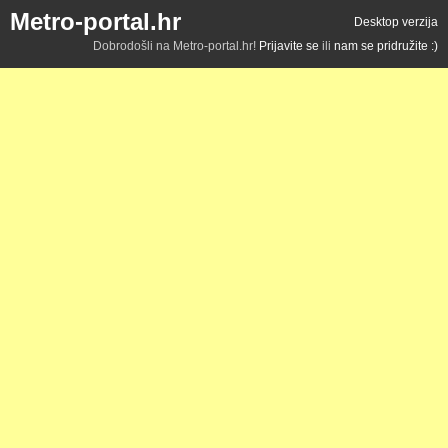
Metro-portal.hr
Desktop verzija
Dobrodošli na Metro-portal.hr!
Prijavite se
ili
nam se pridružite :)