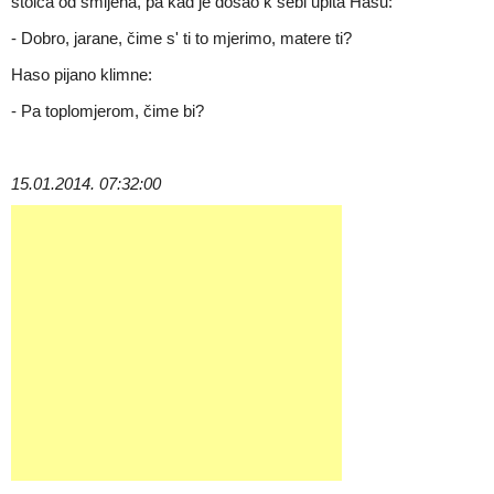
stolca od smijeha, pa kad je došao k sebi upita Hasu:
- Dobro, jarane, čime s' ti to mjerimo, matere ti?
Haso pijano klimne:
- Pa toplomjerom, čime bi?
15.01.2014. 07:32:00