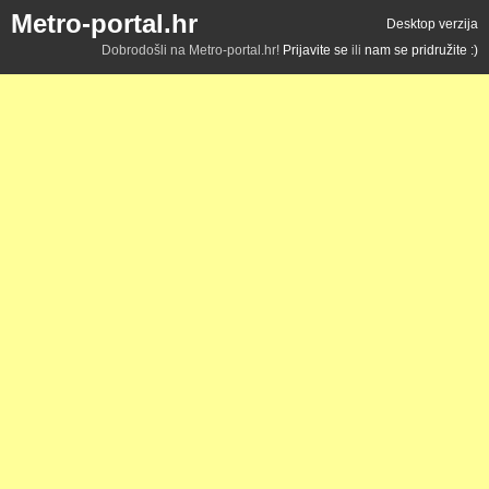
Metro-portal.hr
Desktop verzija
Dobrodošli na Metro-portal.hr!
Prijavite se
ili
nam se pridružite :)