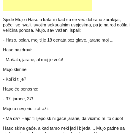
Sjede Mujo i Haso u kafani i kad su se već dobrano zarakijali,
počeli se hvaliti svojim seksualnim uspjesima, pa je na red došla i
veličina ponosa. Mujo, sav važan, ispali:
- Haso, bolan, moj ti je 18 cenata bez glave, jarane moj ....
Haso nazdravi:
- Mašala, jarane, al moj je veći!
Mujo klimne:
- Kol'ki ti je?
Haso će ponosno:
- 37, jarane, 37!
Mujo u nevjerici zatraži:
- Ma da? Hajd' ti lijepo skini gaće jarane, da vidimo mi to čudo!
Haso skine gaće, a kad tamo neki jad i bijeda ... Mujo padne sa