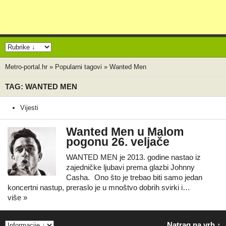
Metro-portal.hr
»
Popularni tagovi
»
Wanted Men
TAG: WANTED MEN
Vijesti
Wanted Men u Malom
pogonu 26. veljače
WANTED MEN je 2013. godine nastao iz
zajedničke ljubavi prema glazbi Johnny
Casha. Ono što je trebao biti samo jedan
koncertni nastup, preraslo je u mnoštvo dobrih svirki i…
više »
Natrag na vrh ↑