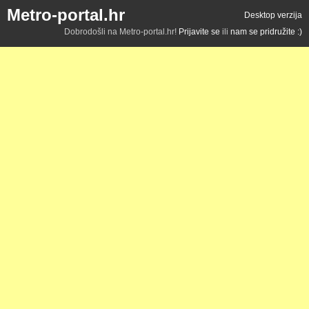
Metro-portal.hr
Desktop verzija
Dobrodošli na Metro-portal.hr!
Prijavite se
ili
nam se pridružite :)