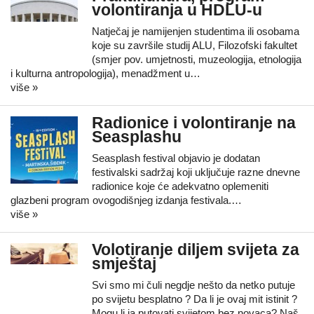
volontiranja u HDLU-u
Natječaj je namijenjen studentima ili osobama
koje su završile studij ALU, Filozofski fakultet
(smjer pov. umjetnosti, muzeologija, etnologija
i kulturna antropologija), menadžment u…
više »
Radionice i volontiranje na
Seasplashu
Seasplash festival objavio je dodatan
festivalski sadržaj koji uključuje razne dnevne
radionice koje će adekvatno oplemeniti
glazbeni program ovogodišnjeg izdanja festivala.…
više »
Volotiranje diljem svijeta za
smještaj
Svi smo mi čuli negdje nešto da netko putuje
po svijetu besplatno ? Da li je ovaj mit istinit ?
Mogu li ja putovati svijetom bez novaca? Naš