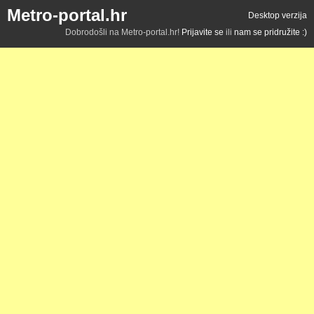
Metro-portal.hr
Desktop verzija
Dobrodošli na Metro-portal.hr!
Prijavite se
ili
nam se pridružite :)