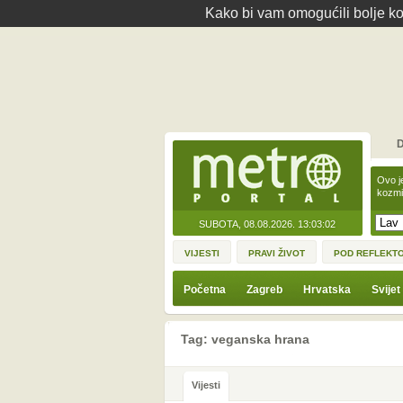
Kako bi vam omogućili bolje kor
D
Ovo j
kozmi
SUBOTA, 08.08.2026.
13:03:02
VIJESTI
PRAVI ŽIVOT
POD REFLEKT
Početna
Zagreb
Hrvatska
Svijet
Tag: veganska hrana
Vijesti