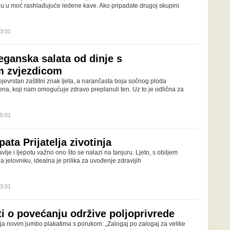
unu u moć rashlađujuće ledene kave. Ako pripadate drugoj skupini
13:01
eganska salata od dinje s
m zvjezdicom
vojevrstan zaštitni znak ljeta, a narančasta boja sočnog ploda
ena, koji nam omogućuje zdravo preplanuli ten. Uz to je odlična za
15:01
pata Prijatelja zivotinja
lje i ljepotu važno ono što se nalazi na tanjuru. Ljeto, s obiljem
a jelovniku, idealna je prilika za uvođenje zdravijih
13:01
i o povećanju održive poljoprivrede
inja novim jumbo plakatima s porukom: „Zalogaj po zalogaj za velike