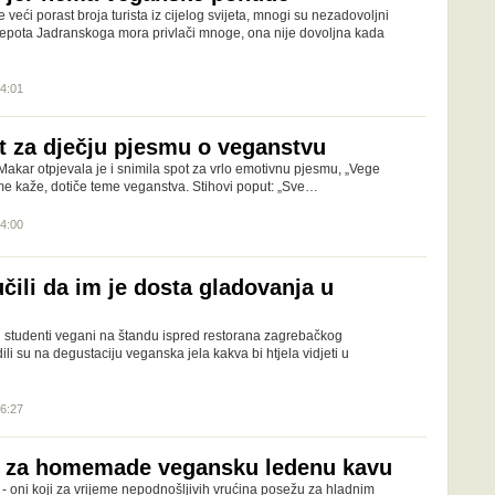
e veći porast broja turista iz cijelog svijeta, mnogi su nezadovoljni
 ljepota Jadranskoga mora privlači mnoge, ona nije dovoljna kada
14:01
t za dječju pjesmu o veganstvu
akar otpjevala je i snimila spot za vrlo emotivnu pjesmu, „Vege
ime kaže, dotiče teme veganstva. Stihovi poput: „Sve…
14:00
čili da im je dosta gladovanja u
ti studenti vegani na štandu ispred restorana zagrebačkog
li su na degustaciju veganska jela kakva bi htjela vidjeti u
16:27
t za homemade vegansku ledenu kavu
di - oni koji za vrijeme nepodnošljivih vrućina posežu za hladnim