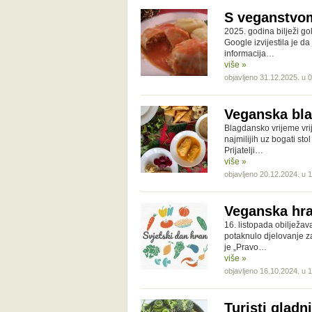
S veganstvo
2025. godina bilježi go
Google izvijestila je da
informacija…
više »
objavljeno 31.12.2025. u 
Veganska bla
Blagdansko vrijeme vrij
najmilijih uz bogati stol
Prijatelji…
više »
objavljeno 20.12.2024. u 
Veganska hra
16. listopada obilježav
potaknulo djelovanje z
je „Pravo…
više »
objavljeno 16.10.2024. u 
Turisti glad