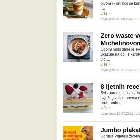
pivom i - oni koji se k
i…
više »
objavljeno 10.08.2022. u 
Zero waste v
Michelinovo
Opojni miris dinje je s
ukazuje na obilje karot
vid,…
više »
objavljeno 19.07.2022. u 
8 ljetnih rece
Svi znamo da je za zdrav
svježeg voća i povrća n
prehrambenih…
više »
objavljeno 18.07.2022. u 
Jumbo plakat
Udruga Prijatelji život