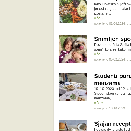
Iako Hrvatska bilježi sv
jer ostaju gladni. Iako
izostane…
više »
objavljeno 01.08.2024. u 
Snimljen spo
Devetogodišnja Sofija M
song", koja se, kako i 
više »
objavljeno 05.02.2024. u 
Studenti poru
menzama
19. 10. 2023. od 12 sa
Studentskog centra nudi
menzama,…
više »
objavljeno 19.10.2023. u 
Sjajan recep
Postoje dvije vrste lju