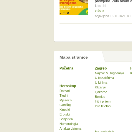
promjene. Zato biram 
kako bi…
više »
objavljeno 16.11.2021. u 
Mapa stranice
Početna
Zagreb
Najave & Događanja
K
U kazalištima
U kinima
Horoskop
Klizanje
Dnevni
Ljekarne
Tjedni
Bolnice
Mjesečni
Hitni prijem
Godišnji
Info telefoni
Kineski
Erotski
Sanjarica
Numerologija
Analiza datuma