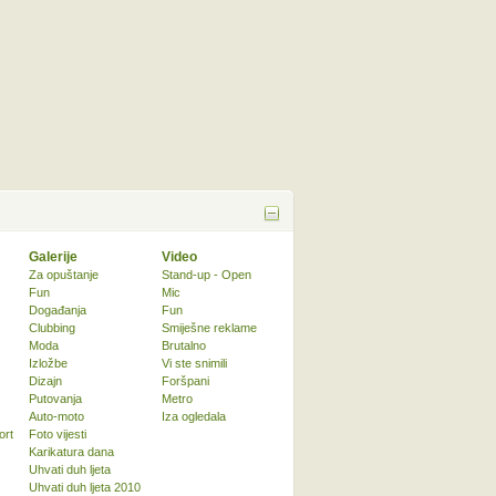
Galerije
Video
Za opuštanje
Stand-up - Open
Fun
Mic
Događanja
Fun
Clubbing
Smiješne reklame
Moda
Brutalno
Izložbe
Vi ste snimili
Dizajn
Foršpani
Putovanja
Metro
Auto-moto
Iza ogledala
ort
Foto vijesti
Karikatura dana
Uhvati duh ljeta
Uhvati duh ljeta 2010