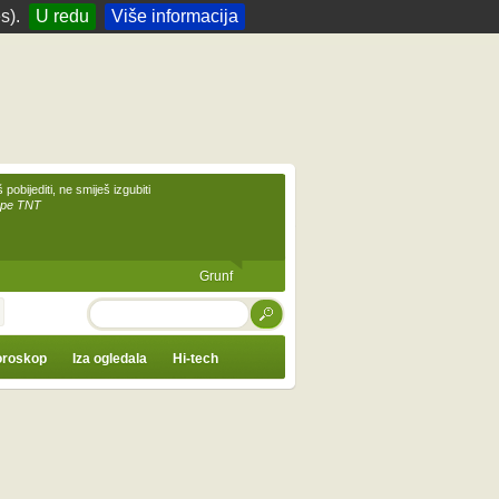
s).
U redu
Više informacija
 pobijediti, ne smiješ izgubiti
upe TNT
Grunf
TRAŽI
roskop
Iza ogledala
Hi-tech