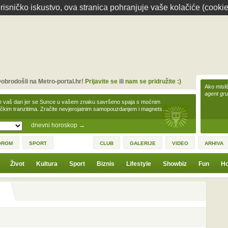
isničko iskustvo, ova stranica pohranjuje vaše kolačiće (cookie
obrodošli na Metro-portal.hr!
Prijavite se
ili
nam se pridružite :)
Ako misliš
agent gr
e vaš dan jer se Sunce u vašem znaku savršeno spaja s moćnim
čkim tranzitima. Zračite nevjerojatnim samopouzdanjem i magnets…
dnevni horoskop
→
OROM
SPORT
CLUB
GALERIJE
VIDEO
ARHIVA
Život
Kultura
Sport
Biznis
Lifestyle
Showbiz
Fun
Ho