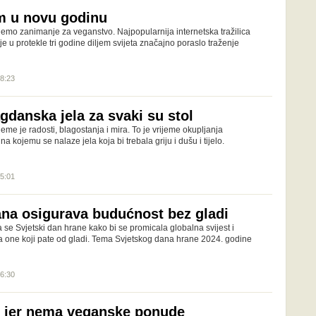
m u novu godinu
lemo zanimanje za veganstvo. Najpopularnija internetska tražilica
 je u protekle tri godine diljem svijeta značajno poraslo traženje
08:23
gdanska jela za svaki su stol
eme je radosti, blagostanja i mira. To je vrijeme okupljanja
 na kojemu se nalaze jela koja bi trebala griju i dušu i tijelo.
15:01
na osigurava budućnost bez gladi
a se Svjetski dan hrane kako bi se promicala globalna svijest i
a one koji pate od gladi. Tema Svjetskog dana hrane 2024. godine
16:30
ni jer nema veganske ponude