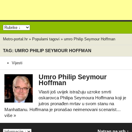
Metro-portal.hr
»
Popularni tagovi
»
umro Philip Seymour Hoffman
TAG: UMRO PHILIP SEYMOUR HOFFMAN
Vijesti
Umro Philip Seymour
Hoffman
Vlasti još uvijek istražuju uzroke smrti
oskarovca Philipa Seymoura Hoffmana koji je
jutros pronađen mrtav u svom stanu na
Manhattanu. Hoffmana je pronašao neimenovani scenarist…
više »
Natrag na vrh ↑