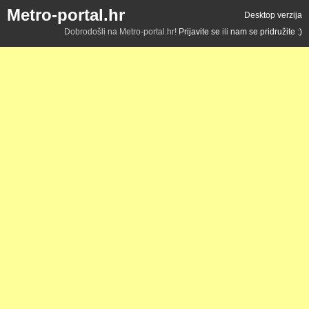
Metro-portal.hr
Desktop verzija
Dobrodošli na Metro-portal.hr!
Prijavite se
ili
nam se pridružite :)