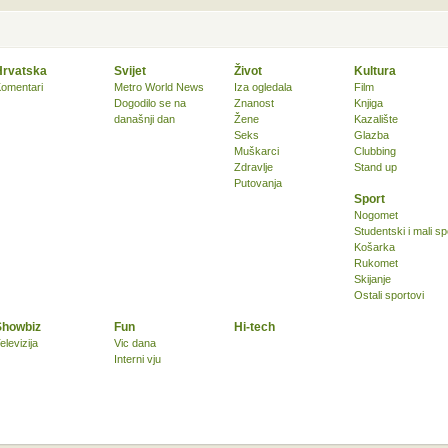
Hrvatska
Svijet
Život
Kultura
omentari
Metro World News
Iza ogledala
Film
Dogodilo se na
Znanost
Knjiga
današnji dan
Žene
Kazalište
Seks
Glazba
Muškarci
Clubbing
Zdravlje
Stand up
Putovanja
Sport
Nogomet
Studentski i mali sp
Košarka
Rukomet
Skijanje
Ostali sportovi
Showbiz
Fun
Hi-tech
elevizija
Vic dana
Interni vju