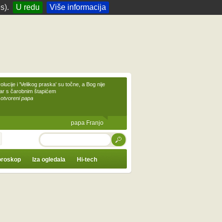
s).
U redu
Više informacija
olucije i 'Velikog praska' su točne, a Bog nije
čar s čarobnim štapićem
 otvoreni papa
papa Franjo
TRAŽI
roskop
Iza ogledala
Hi-tech