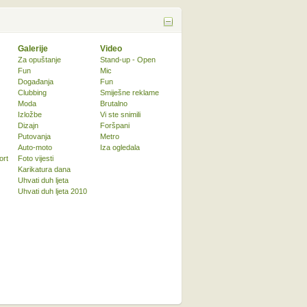
Galerije
Video
Za opuštanje
Stand-up - Open
Fun
Mic
Događanja
Fun
Clubbing
Smiješne reklame
Moda
Brutalno
Izložbe
Vi ste snimili
Dizajn
Foršpani
Putovanja
Metro
Auto-moto
Iza ogledala
ort
Foto vijesti
Karikatura dana
Uhvati duh ljeta
Uhvati duh ljeta 2010