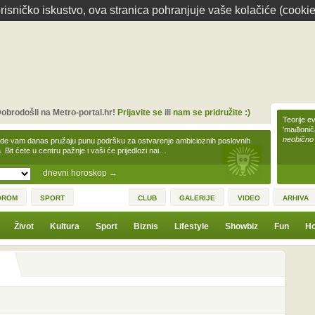
isničko iskustvo, ova stranica pohranjuje vaše kolačiće (cookie
obrodošli na Metro-portal.hr!
Prijavite se
ili
nam se pridružite :)
Teorije ev
'mađioni
neobično
zde vam danas pružaju punu podršku za ostvarenje ambicioznih poslovnih
a. Bit ćete u centru pažnje i vaši će prijedlozi nai…
dnevni horoskop
→
OROM
SPORT
CLUB
GALERIJE
VIDEO
ARHIVA
Život
Kultura
Sport
Biznis
Lifestyle
Showbiz
Fun
Ho