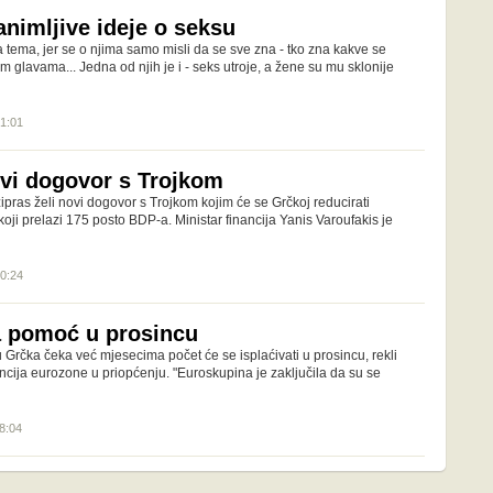
animljive ideje o seksu
 tema, jer se o njima samo misli da se sve zna - tko zna kakve se
im glavama... Jedna od njih je i - seks utroje, a žene su mu sklonije
21:01
ovi dogovor s Trojkom
zipras želi novi dogovor s Trojkom kojim će se Grčkoj reducirati
koji prelazi 175 posto BDP-a. Ministar financija Yanis Varoufakis je
10:24
a pomoć u prosincu
Grčka čeka već mjesecima počet će se isplaćivati u prosincu, rekli
nancija eurozone u priopćenju. "Euroskupina je zaključila da su se
08:04