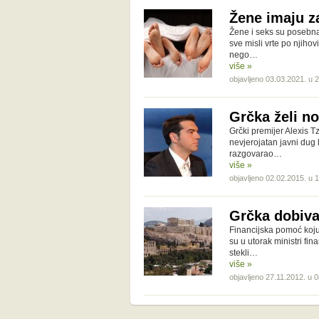
Žene imaju z
Žene i seks su posebna
sve misli vrte po njihov
nego…
više »
objavljeno 03.03.2021. u 
Grčka želi n
Grčki premijer Alexis T
nevjerojatan javni dug 
razgovarao…
više »
objavljeno 02.02.2015. u 
Grčka dobiv
Financijska pomoć koju 
su u utorak ministri fi
stekli…
više »
objavljeno 27.11.2012. u 