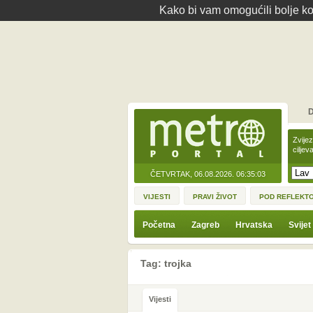
Kako bi vam omogućili bolje kor
D
Zvije
ciljev
ČETVRTAK, 06.08.2026.
06:35:03
VIJESTI
PRAVI ŽIVOT
POD REFLEKT
Početna
Zagreb
Hrvatska
Svijet
Tag: trojka
Vijesti