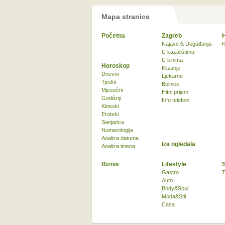
Mapa stranice
Početna
Zagreb
Najave & Događanja
K
U kazalištima
U kinima
Horoskop
Klizanje
Dnevni
Ljekarne
Tjedni
Bolnice
Mjesečni
Hitni prijem
Godišnji
Info telefoni
Kineski
Erotski
Sanjarica
Numerologija
Analiza datuma
Iza ogledala
Analiza imena
Biznis
Lifestyle
Gastro
T
Auto
Body&Soul
Moda&Stil
Casa