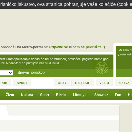
isničko iskustvo, ova stranica pohranjuje vaše kolačiće (cookie
obrodošli na Metro-portal.hr!
Prijavite se
ili
nam se pridružite :)
Mi smo dr
predsjedn
arm i samopouzdanje danas će biti na vrhuncu, privlačeći poglede kamo god
tali. Nadređeni će primijetiti vaš trud i trud …
dnevni horoskop
→
OROM
SPORT
CLUB
GALERIJE
VIDEO
ARHIVA
Život
Kultura
Sport
Biznis
Lifestyle
Showbiz
Fun
Ho