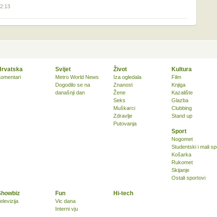
12:13
Hrvatska
Svijet
Život
Kultura
omentari
Metro World News
Iza ogledala
Film
Dogodilo se na
Znanost
Knjiga
današnji dan
Žene
Kazalište
Seks
Glazba
Muškarci
Clubbing
Zdravlje
Stand up
Putovanja
Sport
Nogomet
Studentski i mali sp
Košarka
Rukomet
Skijanje
Ostali sportovi
Showbiz
Fun
Hi-tech
elevizija
Vic dana
Interni vju