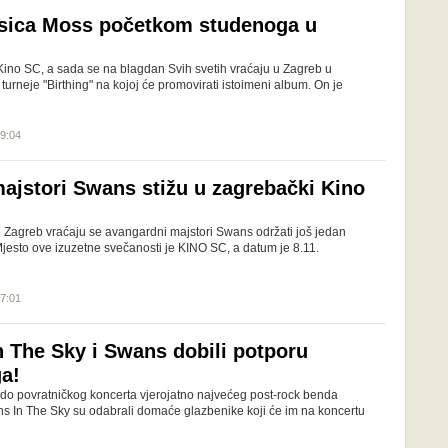
sica Moss početkom studenoga u
ino SC, a sada se na blagdan Svih svetih vraćaju u Zagreb u
turneje "Birthing" na kojoj će promovirati istoimeni album. On je
09:04
ajstori Swans stižu u zagrebački Kino
Zagreb vraćaju se avangardni majstori Swans održati još jedan
jesto ove izuzetne svečanosti je KINO SC, a datum je 8.11.
17:01
n The Sky i Swans dobili potporu
ga!
do povratničkog koncerta vjerojatno najvećeg post-rock benda
ns In The Sky su odabrali domaće glazbenike koji će im na koncertu