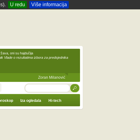
s).
U redu
Više informacija
žava, oni su hajdučija
ik Vlade o rezultatima izbora za predsjednika
Zoran Milanović
TRAŽI
roskop
Iza ogledala
Hi-tech