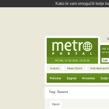
Kako bi vam omogućili bolje kor
D
Vaš š
se kre
PETAK, 07.08.2026.
19:20:08
VIJESTI
PRAVI ŽIVOT
POD REFLEKT
Početna
Zagreb
Hrvatska
Svijet
Tag: Swans
Vijesti