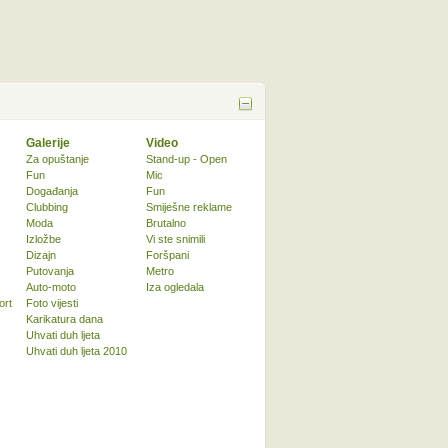
Galerije
Video
Za opuštanje
Stand-up - Open
Fun
Mic
Događanja
Fun
Clubbing
Smiješne reklame
Moda
Brutalno
Izložbe
Vi ste snimili
Dizajn
Foršpani
Putovanja
Metro
Auto-moto
Iza ogledala
ort
Foto vijesti
Karikatura dana
Uhvati duh ljeta
Uhvati duh ljeta 2010