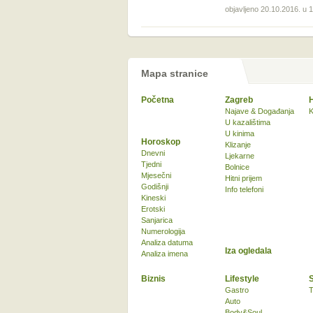
objavljeno 20.10.2016. u 
Mapa stranice
Početna
Zagreb
Najave & Događanja
K
U kazalištima
U kinima
Horoskop
Klizanje
Dnevni
Ljekarne
Tjedni
Bolnice
Mjesečni
Hitni prijem
Godišnji
Info telefoni
Kineski
Erotski
Sanjarica
Numerologija
Analiza datuma
Iza ogledala
Analiza imena
Biznis
Lifestyle
Gastro
T
Auto
Body&Soul