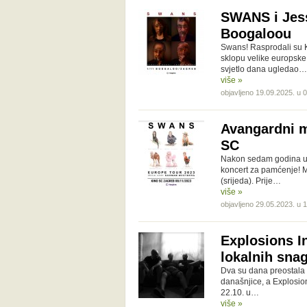
SWANS i Jes
Boogaloou
Swans! Rasprodali su K
sklopu velike europske 
svjetlo dana ugledao…
više »
objavljeno 19.09.2025. u 
Avangardni m
SC
Nakon sedam godina u 
koncert za pamćenje! M
(srijeda). Prije…
više »
objavljeno 29.05.2023. u 
Explosions I
lokalnih sna
Dva su dana preostala 
današnjice, a Explosio
22.10. u…
više »