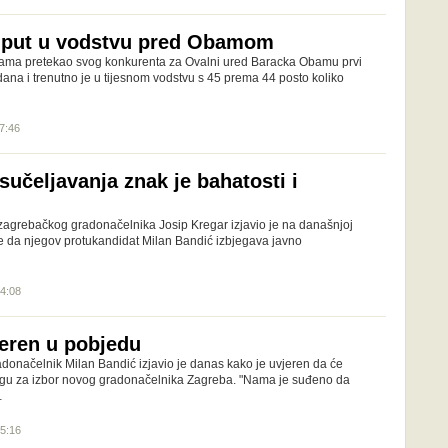
 put u vodstvu pred Obamom
tama pretekao svog konkurenta za Ovalni ured Baracka Obamu prvi
ana i trenutno je u tijesnom vodstvu s 45 prema 44 posto koliko
07:46
sučeljavanja znak je bahatosti i
zagrebačkog gradonačelnika Josip Kregar izjavio je na današnjoj
re da njegov protukandidat Milan Bandić izbjegava javno
14:08
jeren u pobjedu
adonačelnik Milan Bandić izjavio je danas kako je uvjeren da će
rugu za izbor novog gradonačelnika Zagreba. "Nama je suđeno da
…
15:16