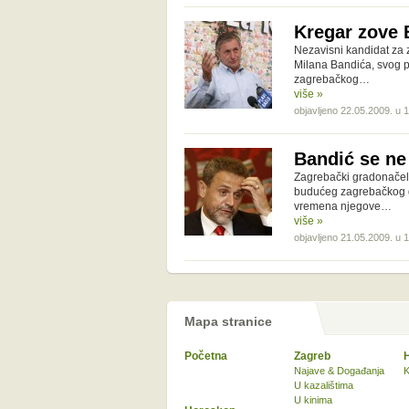
Kregar zove B
Nezavisni kandidat za
Milana Bandića, svog 
zagrebačkog…
više »
objavljeno 22.05.2009. u 
Bandić se ne
Zagrebački gradonačeln
budućeg zagrebačkog g
vremena njegove…
više »
objavljeno 21.05.2009. u 
Mapa stranice
Početna
Zagreb
Najave & Događanja
K
U kazalištima
U kinima