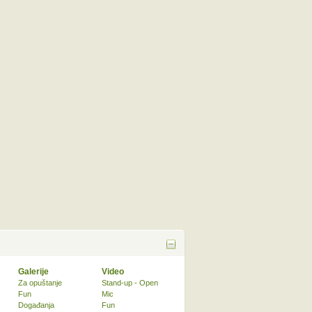
Galerije
Video
Za opuštanje
Stand-up - Open
Fun
Mic
Događanja
Fun