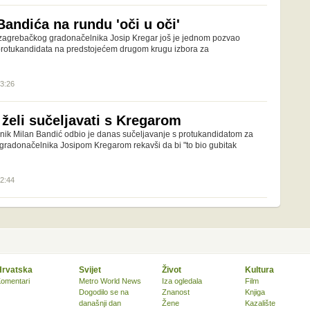
andića na rundu 'oči u oči'
 zagrebačkog gradonačelnika Josip Kregar još je jednom pozvao
protukandidata na predstojećem drugom krugu izbora za
13:26
 želi sučeljavati s Kregarom
ik Milan Bandić odbio je danas sučeljavanje s protukandidatom za
radonačelnika Josipom Kregarom rekavši da bi "to bio gubitak
12:44
Hrvatska
Svijet
Život
Kultura
omentari
Metro World News
Iza ogledala
Film
Dogodilo se na
Znanost
Knjiga
današnji dan
Žene
Kazalište