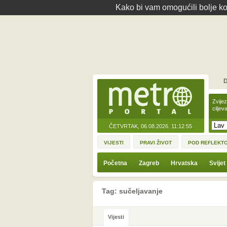
Kako bi vam omogućili bolje kor
D
Zvije
ciljev
ČETVRTAK, 06.08.2026.
11:12:55
VIJESTI
PRAVI ŽIVOT
POD REFLEKT
Početna
Zagreb
Hrvatska
Svijet
Tag: sučeljavanje
Vijesti