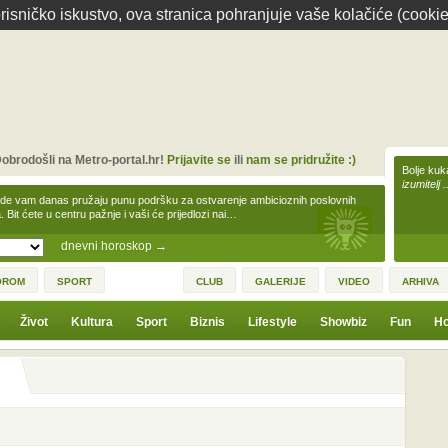
isničko iskustvo, ova stranica pohranjuje vaše kolačiće (cookie
obrodošli na Metro-portal.hr!
Prijavite se
ili
nam se pridružite :)
Bolje kuk
izumitelj 
zde vam danas pružaju punu podršku za ostvarenje ambicioznih poslovnih
a. Bit ćete u centru pažnje i vaši će prijedlozi nai…
dnevni horoskop
→
OROM
SPORT
CLUB
GALERIJE
VIDEO
ARHIVA
Život
Kultura
Sport
Biznis
Lifestyle
Showbiz
Fun
Ho