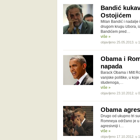
Bandić kukav
Ostojićem
Milan Bandić i nadalje
drugom krugu izbora, ia
Bandićem pred…
više »
objavljeno 25.05.2013. u 
Obama i Romn
napada
Barack Obama i Mitt R
vanjske politike, u koj
studenoga,…
više »
objavljeno 23.10.2012. u 
Obama agresi
Drugo od ukupno tri su
Romneya održano je u s
agresivniji i…
više »
objavljeno 17.10.2012. u 