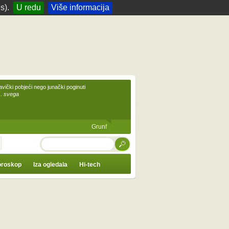
s).
U redu
Više informacija
avički pobjeći nego junački poginuti
... svega
Grunf
TRAŽI
roskop
Iza ogledala
Hi-tech