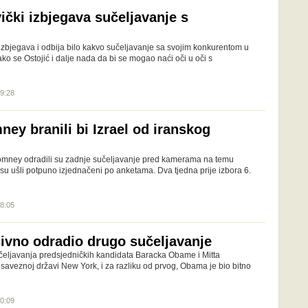
ički izbjegava sučeljavanje s
 izbjegava i odbija bilo kakvo sučeljavanje sa svojim konkurentom u
ko se Ostojić i dalje nada da bi se mogao naći oči u oči s
19:28
ey branili bi Izrael od iranskog
omney odradili su zadnje sučeljavanje pred kamerama na temu
e su ušli potpuno izjednačeni po anketama. Dva tjedna prije izbora 6.
08:05
vno odradio drugo sučeljavanje
čeljavanja predsjedničkih kandidata Baracka Obame i Mitta
aveznoj državi New York, i za razliku od prvog, Obama je bio bitno
10:09