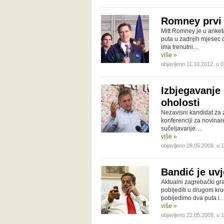
Romney prvi
Mitt Romney je u anke
puta u zadnjih mjesec d
ima trenutni…
više »
objavljeno 11.10.2012. u 
Izbjegavanje 
oholosti
Nezavisni kandidat za 
konferenciji za novina
sučeljavanje…
više »
objavljeno 28.05.2009. u 
Bandić je uv
Aktualni zagrebački gr
pobijediti u drugom k
pobijedimo dva puta i
više »
objavljeno 22.05.2009. u 