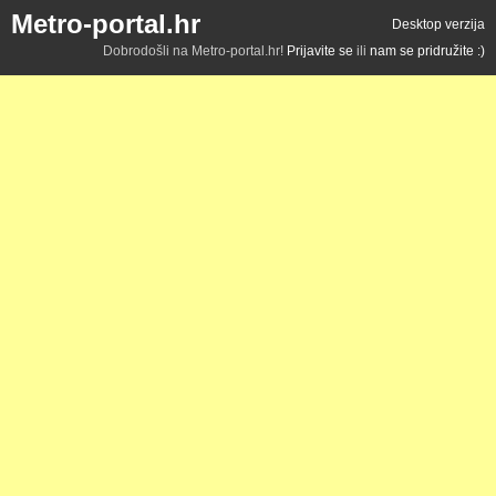
Metro-portal.hr
Desktop verzija
Dobrodošli na Metro-portal.hr!
Prijavite se
ili
nam se pridružite :)