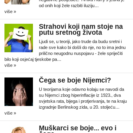
od onih koji žele razbiti iluziju…
više »
Strahovi koji nam stoje na
putu sretnog života
Ljudi se, u teoriji, jako trude da budu sretni i
rade sve kako bi došli do nje, no to ima jednu
prilično neugodnu nuspojavu - žele spriječiti
bilo koji osjećaj tjeskobe pa…
više »
Čega se boje Nijemci?
U teorijama koje odavno kolaju se navodi da
su Nijemci zbog hiperinflacije iz 1923., dva
svjetska rata, bijega i protjerivanja, te na kraju
izgradnje Berlinskog zida, u 20. stoljeću…
više »
Muškarci se boje... evo i