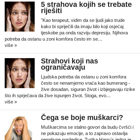
5 strahova kojih se trebate
riješiti
"Kao terapeut, vidim da se ljudi jako trude
kako bi spriječili da imaju bilo koji osjećaj
tjeskobe pa onda razviju depresiju. Njihova
potreba da ostanu u zoni komfora često im se…
više »
Strahovi koji nas
ograničavaju
Ljudska potreba da ostanu u zoni komfora
često se nenamjerno vraća kao bumerang -
žive dosadan, siguran život i izbjegavaju rizike
što ih sprječava da žive ispunjen život. Stoga, evo…
više »
Čega se boje muškarci?
Muškarcima se stalno govori da budu čvršći i
ne pokazuju emocije, a to zapravo ostavlja
negativne posljedice. Tvrtka Harry's jedna je