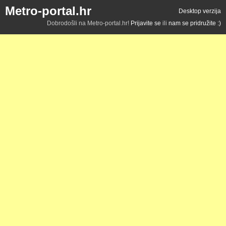
Metro-portal.hr
Desktop verzija
Dobrodošli na Metro-portal.hr!
Prijavite se
ili
nam se pridružite :)