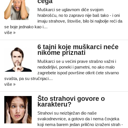
čega
Muškarci se uglavnom diče svojom
hrabrošću, no to zapravo nije baš tako - i oni
imaju strahove, štoviše, bilo bi najbolje reći da
se boje jednako kao i…
više »
6 tajni koje muškarci neće
nikome priznati
Muškarci se u većini prave strašno važni i
nedodirljivi, poneki i pametni, no ako malo
zagrebete ispod površine otkrit ćete stvarno
svašta, pa su stručnjaci…
više »
Što strahovi govore o
karakteru?
Strahovi su neizbježan dio naše
svakodnevnice, a gotovo da i nema čovjeka
koji nema barem jedan prilično izraženi strah -