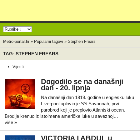
Metro-portal.hr
»
Popularni tagovi
»
Stephen Frears
TAG: STEPHEN FREARS
Vijesti
Dogodilo se na današnji
dan - 20. lipnja
Na današnji dan 1819. godine u englesku luku
Liverpool uplovio je SS Savannah, prvi
parobrod koji je preplovio Atlantski ocean.
Brod je krenuo iz istoimene američke luke u saveznoj…
više »
VICTORIA I ABDUL u