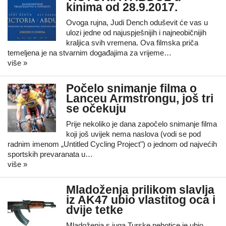
kinima od 28.9.2017.
Ovoga rujna, Judi Dench oduševit će vas u
ulozi jedne od najuspješnijih i najneobičnijih
kraljica svih vremena. Ova filmska priča
temeljena je na stvarnim događajima za vrijeme…
više »
Počelo snimanje filma o
Lanceu Armstrongu, još tri
se očekuju
Prije nekoliko je dana započelo snimanje filma
koji još uvijek nema naslova (vodi se pod
radnim imenom „Untitled Cycling Project") o jednom od najvećih
sportskih prevaranata u…
više »
Mladoženja prilikom slavlja
iz AK47 ubio vlastitog oca i
dvije tetke
Mladoženja s juga Turske nehotice je ubio