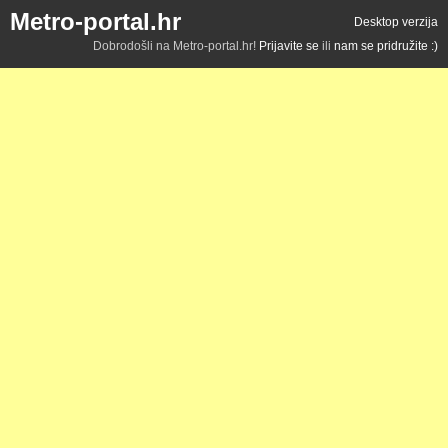
Metro-portal.hr
Desktop verzija
Dobrodošli na Metro-portal.hr!
Prijavite se
ili
nam se pridružite :)