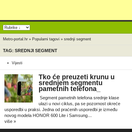
Metro-portal.hr
»
Popularni tagovi
»
srednji segment
TAG: SREDNJI SEGMENT
Vijesti
Tko će preuzeti krunu u
srednjem segmentu
pametnih telefona_
Segment pametnih telefona srednje klase
ulazi u novi ciklus, pa se pozornost okreće
usporedbi u praksi. Jedna od praćenih usporedbi je između
novog modela HONOR 600 Lite i Samsung…
više »