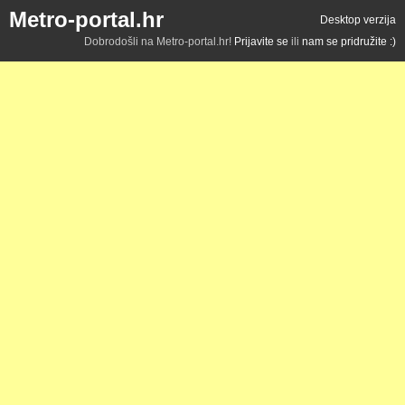
Metro-portal.hr
Desktop verzija
Dobrodošli na Metro-portal.hr!
Prijavite se
ili
nam se pridružite :)