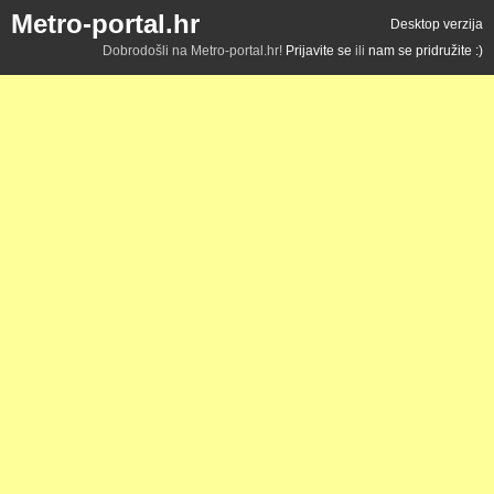
Metro-portal.hr
Desktop verzija
Dobrodošli na Metro-portal.hr!
Prijavite se
ili
nam se pridružite :)