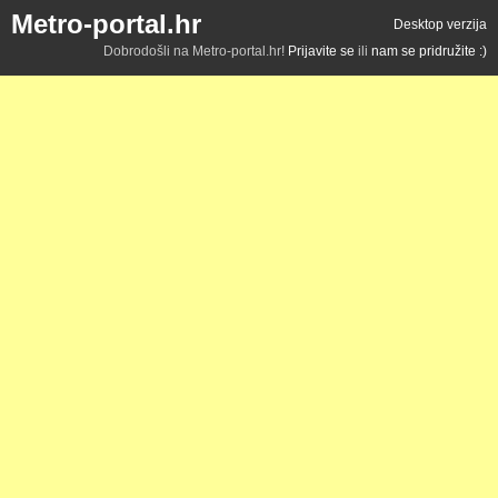
Metro-portal.hr
Desktop verzija
Dobrodošli na Metro-portal.hr!
Prijavite se
ili
nam se pridružite :)