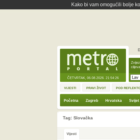
Kako bi vam omogućili bolje kor
D
Zvije
ciljev
ČETVRTAK, 06.08.2026.
21:54:26
VIJESTI
PRAVI ŽIVOT
POD REFLEKT
Početna
Zagreb
Hrvatska
Svijet
Tag: Slovačka
Vijesti