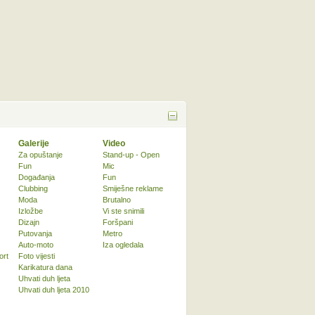
Galerije
Video
Za opuštanje
Stand-up - Open
Fun
Mic
Događanja
Fun
Clubbing
Smiješne reklame
Moda
Brutalno
Izložbe
Vi ste snimili
Dizajn
Foršpani
Putovanja
Metro
Auto-moto
Iza ogledala
ort
Foto vijesti
Karikatura dana
Uhvati duh ljeta
Uhvati duh ljeta 2010