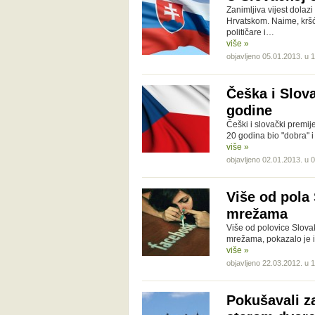
Zanimljiva vijest dola
Hrvatskom. Naime, kršć
političare i…
više »
objavljeno 05.01.2013. u 
Češka i Slov
godine
Češki i slovački premije
20 godina bio "dobra" i
više »
objavljeno 02.01.2013. u 
Više od pola
mrežama
Više od polovice Slovak
mrežama, pokazalo je is
više »
objavljeno 22.03.2012. u 
Pokušavali za