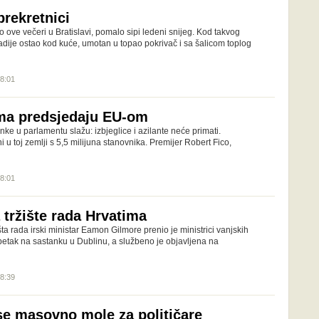
prekretnici
o ove večeri u Bratislavi, pomalo sipi ledeni snijeg. Kod takvog
adije ostao kod kuće, umotan u topao pokrivač i sa šalicom toplog
08:01
lama predsjedaju EU-om
nke u parlamentu slažu: izbjeglice i azilante neće primati.
 u toj zemlji s 5,5 milijuna stanovnika. Premijer Robert Fico,
08:01
a tržište rada Hrvatima
šta rada irski ministar Eamon Gilmore prenio je ministrici vanjskih
petak na sastanku u Dublinu, a službeno je objavljena na
08:39
se masovno mole za političare