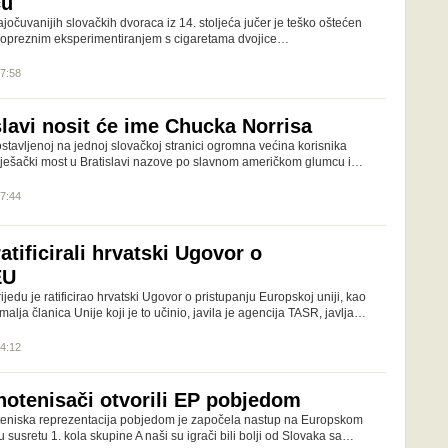
cu
ajočuvanijih slovačkih dvoraca iz 14. stoljeća jučer je teško oštećen
eopreznim eksperimentiranjem s cigaretama dvojice…
07:58
slavi nosit će ime Chucka Norrisa
ostavljenoj na jednoj slovačkoj stranici ogromna većina korisnika
 pješački most u Bratislavi nazove po slavnom američkom glumcu i…
07:44
ratificirali hrvatski Ugovor o
EU
jedu je ratificirao hrvatski Ugovor o pristupanju Europskoj uniji, kao
alja članica Unije koji je to učinio, javila je agencija TASR, javlja…
14:12
lnotenisači otvorili EP pobjedom
teniska reprezentacija pobjedom je započela nastup na Europskom
 susretu 1. kola skupine A naši su igrači bili bolji od Slovaka sa…