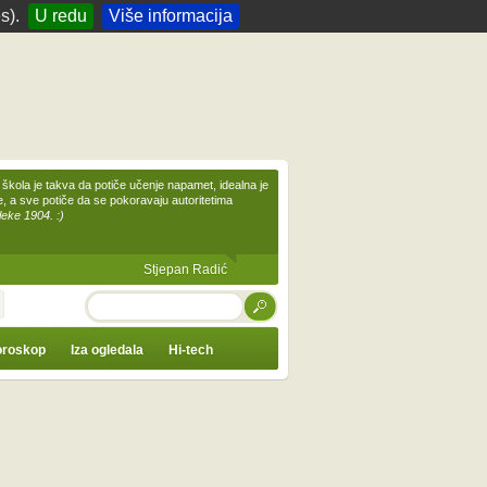
s).
U redu
Više informacija
škola je takva da potiče učenje napamet, idealna je
te, a sve potiče da se pokoravaju autoritetima
leke 1904. :)
Stjepan Radić
TRAŽI
roskop
Iza ogledala
Hi-tech