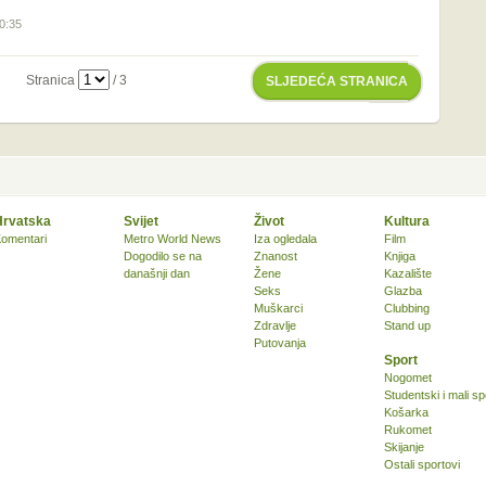
20:35
Stranica
/ 3
SLJEDEĆA STRANICA
Hrvatska
Svijet
Život
Kultura
omentari
Metro World News
Iza ogledala
Film
Dogodilo se na
Znanost
Knjiga
današnji dan
Žene
Kazalište
Seks
Glazba
Muškarci
Clubbing
Zdravlje
Stand up
Putovanja
Sport
Nogomet
Studentski i mali sp
Košarka
Rukomet
Skijanje
Ostali sportovi