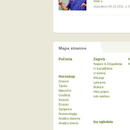
više »
objavljeno 08.10.2011. u 
Mapa stranice
Početna
Zagreb
Najave & Događanja
K
U kazalištima
U kinima
Horoskop
Klizanje
Dnevni
Ljekarne
Tjedni
Bolnice
Mjesečni
Hitni prijem
Godišnji
Info telefoni
Kineski
Erotski
Sanjarica
Numerologija
Analiza datuma
Iza ogledala
Analiza imena