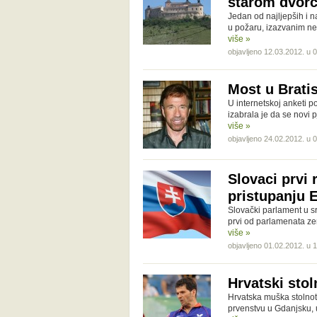
starom dvor
Jedan od najljepših i n
u požaru, izazvanim n
više »
objavljeno 12.03.2012. u 
Most u Brati
U internetskoj anketi p
izabrala je da se novi
više »
objavljeno 24.02.2012. u 
Slovaci prvi 
pristupanju 
Slovački parlament u sri
prvi od parlamenata zem
više »
objavljeno 01.02.2012. u 
Hrvatski sto
Hrvatska muška stolno
prvenstvu u Gdanjsku, u