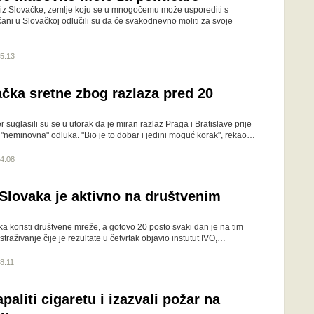
zi iz Slovačke, zemlje koju se u mnogočemu može usporediti s
ani u Slovačkoj odlučili su da će svakodnevno moliti za svoje
15:13
ačka sretne zbog razlaza pred 20
r suglasili su se u utorak da je miran razlaz Praga i Bratislave prije
 "neminovna" odluka. "Bio je to dobar i jedini moguć korak", rekao…
04:08
 Slovaka je aktivno na društvenim
a koristi društvene mreže, a gotovo 20 posto svaki dan je na tim
traživanje čije je rezultate u četvrtak objavio instutut IVO,…
18:11
paliti cigaretu i izazvali požar na