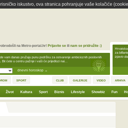
isničko iskustvo, ova stranica pohranjuje vaše kolačiće (cookie
obrodošli na Metro-portal.hr!
Prijavite se
ili
nam se pridružite :)
Hrvatska 
za biflan
izjavio da
zde vam danas pružaju punu podršku za ostvarenje ambicioznih poslovnih
a. Bit ćete u centru pažnje i vaši će prijedlozi nai…
dnevni horoskop
→
OROM
SPORT
CLUB
GALERIJE
VIDEO
ARHIVA
Život
Kultura
Sport
Biznis
Lifestyle
Showbiz
Fun
Ho