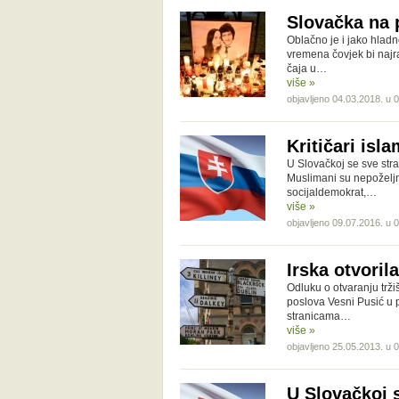
Slovačka na 
Oblačno je i jako hladn
vremena čovjek bi najr
čaja u…
više »
objavljeno 04.03.2018. u 
Kritičari is
U Slovačkoj se sve stra
Muslimani su nepoželjni
socijaldemokrat,…
više »
objavljeno 09.07.2016. u 
Irska otvoril
Odluku o otvaranju trži
poslova Vesni Pusić u 
stranicama…
više »
objavljeno 25.05.2013. u 
U Slovačkoj 