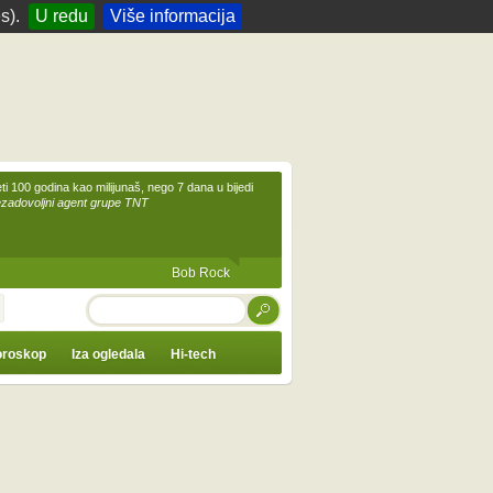
s).
U redu
Više informacija
eti 100 godina kao milijunaš, nego 7 dana u bijedi
ezadovoljni agent grupe TNT
Bob Rock
TRAŽI
roskop
Iza ogledala
Hi-tech