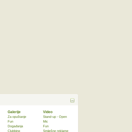
Galerije
Video
Za opuštanje
Stand-up - Open
Fun
Mic
Događanja
Fun
Clubbing
Smiješne reklame