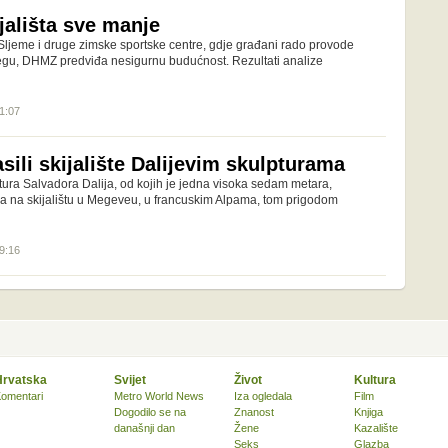
jališta sve manje
 Sljeme i druge zimske sportske centre, gdje građani rado provode
egu, DHMZ predviđa nesigurnu budućnost. Rezultati analize
11:07
sili skijalište Dalijevim skulpturama
tura Salvadora Dalija, od kojih je jedna visoka sedam metara,
na na skijalištu u Megeveu, u francuskim Alpama, tom prigodom
09:16
Hrvatska
Svijet
Život
Kultura
omentari
Metro World News
Iza ogledala
Film
Dogodilo se na
Znanost
Knjiga
današnji dan
Žene
Kazalište
Seks
Glazba