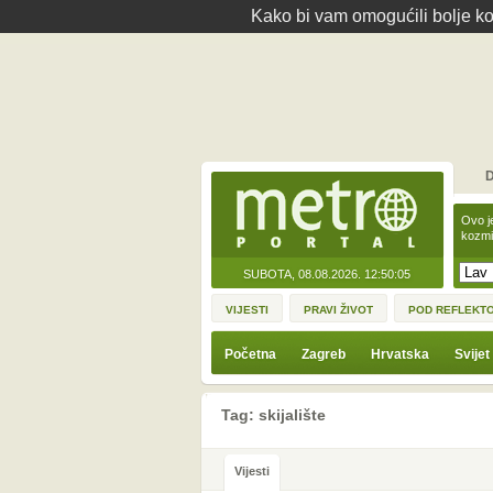
Kako bi vam omogućili bolje kor
D
Ovo j
kozmi
SUBOTA, 08.08.2026.
12:50:05
VIJESTI
PRAVI ŽIVOT
POD REFLEKT
Početna
Zagreb
Hrvatska
Svijet
Tag: skijalište
Vijesti