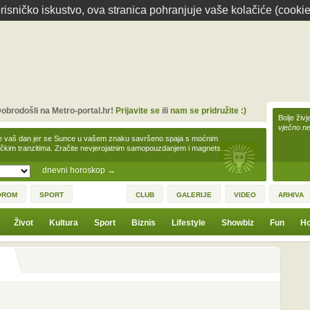
isničko iskustvo, ova stranica pohranjuje vaše kolačiće (cookie
obrodošli na Metro-portal.hr!
Prijavite se
ili
nam se pridružite :)
Bolje živj
vječno n
e vaš dan jer se Sunce u vašem znaku savršeno spaja s moćnim
čkim tranzitima. Zračite nevjerojatnim samopouzdanjem i magnets…
dnevni horoskop
→
OROM
SPORT
CLUB
GALERIJE
VIDEO
ARHIVA
Život
Kultura
Sport
Biznis
Lifestyle
Showbiz
Fun
Ho