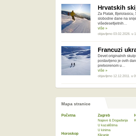
Hrvatskih ski
Za Platak, Bjelolasicu,
slobodne dane na snij
višedesetljetnih…
više »
objavljeno 03.02.2026. u 
Francuzi ukra
Devet originalnih skulp
postavljeno je ovih da
pretvorenom u…
više »
objavljeno 12.12.2011. u 
Mapa stranice
Početna
Zagreb
Najave & Događanja
K
U kazalištima
U kinima
Horoskop
Klizanje