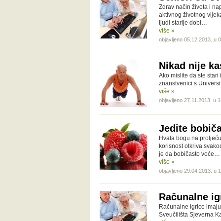
Zdrav način života i n
aktivnog životnog vijek
ljudi starije dobi…
više »
objavljeno 05.12.2013. u 
Nikad nije ka
Ako mislite da ste star
znanstvenici s Univers
više »
objavljeno 27.11.2013. u 
Jedite bobič
Hvala bogu na proljeću 
korisnost otkriva svak
je da bobičasto voće…
više »
objavljeno 29.04.2013. u 
Računalne ig
Računalne igrice imaju 
Sveučilišta Sjeverna K