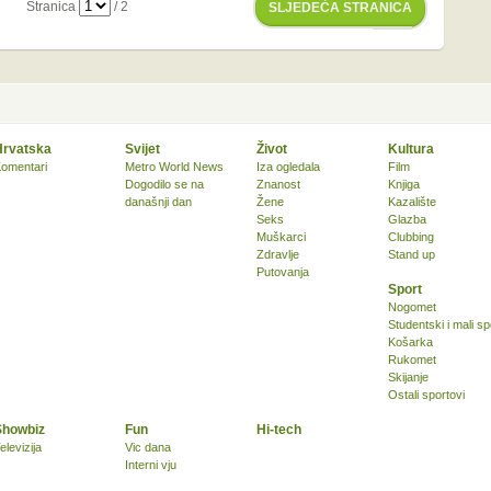
Stranica
/ 2
SLJEDEĆA STRANICA
Hrvatska
Svijet
Život
Kultura
omentari
Metro World News
Iza ogledala
Film
Dogodilo se na
Znanost
Knjiga
današnji dan
Žene
Kazalište
Seks
Glazba
Muškarci
Clubbing
Zdravlje
Stand up
Putovanja
Sport
Nogomet
Studentski i mali sp
Košarka
Rukomet
Skijanje
Ostali sportovi
Showbiz
Fun
Hi-tech
elevizija
Vic dana
Interni vju