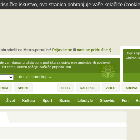
isničko iskustvo, ova stranica pohranjuje vaše kolačiće (cookie
obrodošli na Metro-portal.hr!
Prijavite se
ili
nam se pridružite :)
Bolje živj
vječno n
zde vam danas pružaju punu podršku za ostvarenje ambicioznih poslovnih
a. Bit ćete u centru pažnje i vaši će prijedlozi nai…
dnevni horoskop
→
OROM
SPORT
CLUB
GALERIJE
VIDEO
ARHIVA
Život
Kultura
Sport
Biznis
Lifestyle
Showbiz
Fun
Ho