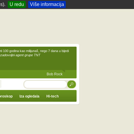
s).
U redu
Više informacija
eti 100 godina kao milijunaš, nego 7 dana u bijedi
ezadovoljni agent grupe TNT
Bob Rock
TRAŽI
roskop
Iza ogledala
Hi-tech