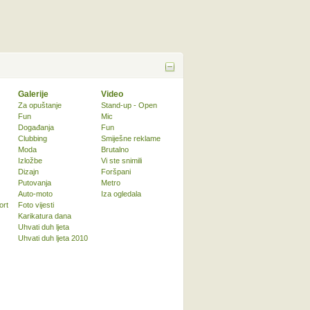
Galerije
Video
Za opuštanje
Stand-up - Open
Fun
Mic
Događanja
Fun
Clubbing
Smiješne reklame
Moda
Brutalno
Izložbe
Vi ste snimili
Dizajn
Foršpani
Putovanja
Metro
Auto-moto
Iza ogledala
ort
Foto vijesti
Karikatura dana
Uhvati duh ljeta
Uhvati duh ljeta 2010