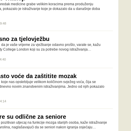
apredak medicine grabe velikim koracima prema produženju
a, pokazalo je istraživanje koje je dokazalo da u današnje doba
09:48
sno za tjelovježbu
i i da je vaše vrijeme za vježbanje odavno prošlo, varate se, kažu
ity College London koji su za potrebe novog istraživanja…
14:40
asto voće da zaštitite mozak
koje nas opskrbljuje velikom količinom svježeg voća, čija se
odnevno novim znanstvenim istraživanjima. Jedno od njih pokazalo
14:14
re su odlične za seniore
pozitivan utjecaj na funkcije mozga starijih osoba, kaže istraživanje
arolina, naglašavajući da se seniori nakon igranja osjećaju…