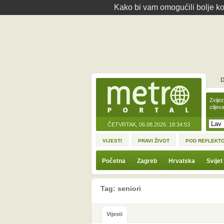
Kako bi vam omogućili bolje kor
D
Zvije
ciljev
ČETVRTAK, 06.08.2026.
18:34:53
VIJESTI
PRAVI ŽIVOT
POD REFLEKT
Početna
Zagreb
Hrvatska
Svijet
Tag: seniori
Vijesti