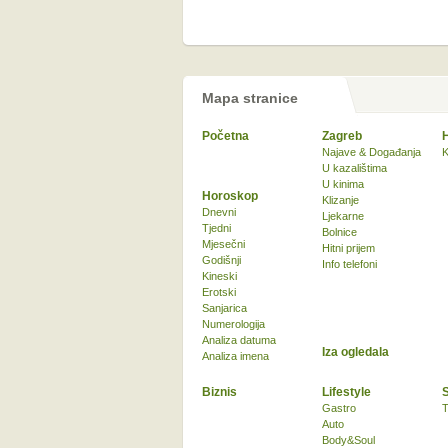
Mapa stranice
Početna
Zagreb
Najave & Događanja
K
U kazalištima
U kinima
Horoskop
Klizanje
Dnevni
Ljekarne
Tjedni
Bolnice
Mjesečni
Hitni prijem
Godišnji
Info telefoni
Kineski
Erotski
Sanjarica
Numerologija
Analiza datuma
Iza ogledala
Analiza imena
Biznis
Lifestyle
Gastro
T
Auto
Body&Soul