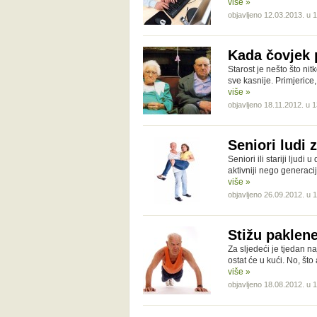
više »
objavljeno 12.03.2013. u 
Kada čovjek 
Starost je nešto što ni
sve kasnije. Primjeric
više »
objavljeno 18.11.2012. u 
Seniori ludi 
Seniori ili stariji ljud
aktivniji nego generaci
više »
objavljeno 26.09.2012. u 
Stižu paklene
Za sljedeći je tjedan na
ostat će u kući. No, št
više »
objavljeno 18.08.2012. u 