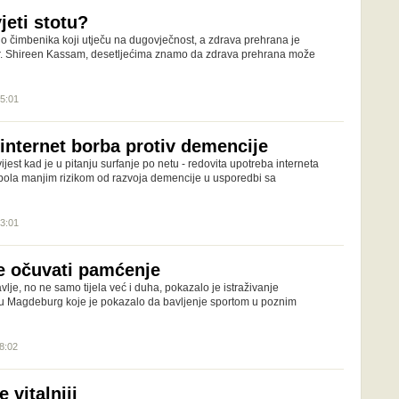
vjeti stotu?
o čimbenika koji utječu na dugovječnost, a zdrava prehrana je
dr. Shireen Kassam, desetljećima znamo da zdrava prehrana može
15:01
 internet borba protiv demencije
est kad je u pitanju surfanje po netu - redovita upotreba interneta
upola manjim rizikom od razvoja demencije u usporedbi sa
13:01
e očuvati pamćenje
vlje, no ne samo tijela već i duha, pokazalo je istraživanje
tu Magdeburg koje je pokazalo da bavljenje sportom u poznim
18:02
 vitalniji