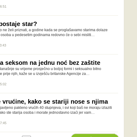
16:51
postaje star?
tko ne želi priznati, a godine kada se proglašavamo starima dolaze
e, osoba u pedesetim godinama redovno će o sebi misliti…
13:43
za seksom na jednu noć bez zaštite
i u današnje su vrijeme prosječno u boljoj formi i seksualno bitno
je prije njih, kaže se u izvješću britanske Agencije za…
15:02
 vrućine, kako se stariji nose s njima
javljeno pakleno vrućih 40 stupnjeva, i svi koji baš ne moraju izlaziti
o ako ste starija osoba i morate jednostavno izaći jer vam…
17:45