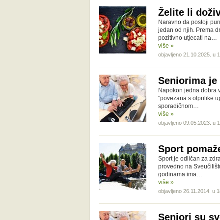
Želite li doži
Naravno da postoji pun
jedan od njih. Prema 
pozitivno utjecati na…
više »
objavljeno 21.10.2025. u 
Seniorima je
Napokon jedna dobra vij
"povezana s otprilike 
sporadičnom…
više »
objavljeno 09.05.2023. u 
Sport pomaž
Sport je odličan za zdra
provedno na Sveučiliš
godinama ima…
više »
objavljeno 26.11.2014. u 
Seniori su sve