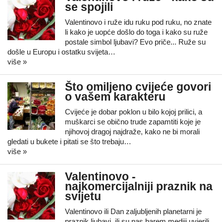
se spojili
Valentinovo i ruže idu ruku pod ruku, no znate
li kako je uopće došlo do toga i kako su ruže
postale simbol ljubavi? Evo priče... Ruže su
došle u Europu i ostatku svijeta…
više »
Što omiljeno cvijeće govori
o vašem karakteru
Cvijeće je dobar poklon u bilo kojoj prilici, a
muškarci se obično trude zapamtiti koje je
njihovoj dragoj najdraže, kako ne bi morali
gledati u bukete i pitati se što trebaju…
više »
Valentinovo -
najkomercijalniji praznik na
svijetu
Valentinovo ili Dan zaljubljenih planetarni je
praznik ljubavi, ili su nas barem mediji uvjerili