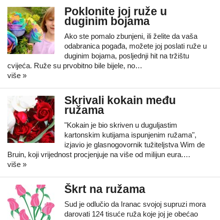
Poklonite joj ruže u
duginim bojama
Ako ste pomalo zbunjeni, ili želite da vaša
odabranica pogađa, možete joj poslati ruže u
duginim bojama, posljednji hit na tržištu
cvijeća. Ruže su prvobitno bile bijele, no…
više »
Skrivali kokain među
ružama
"Kokain je bio skriven u duguljastim
kartonskim kutijama ispunjenim ružama",
izjavio je glasnogovornik tužiteljstva Wim de
Bruin, koji vrijednost procjenjuje na više od milijun eura.…
više »
Škrt na ružama
Sud je odlučio da Iranac svojoj supruzi mora
darovati 124 tisuće ruža koje joj je obećao