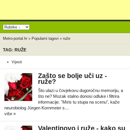
Metro-portal.hr
»
Popularni tagovi
»
ruže
TAG: RUŽE
Vijesti
Zašto se bolje uči uz -
ruže?
Što ulazi u čovjekovu dugoročnu memoriju, a
što ne? Mozak stalno donosi odluke i filtrira
informacije. "Miris tu stupa na scenu", kaže
neurobiolog Jürgen Kornmeier s…
više »
Valentinovo i ruže - kako su