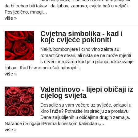
da bi trebao biti takav i da ljubav, zapravo, cvjeta baš u veljači.
Posljedično, mnogi…
više »
Cvjetna simbolika - kad i
koje cvijeće pokloniti
Nakit, bombonijere i crno vino zaista su
romantične stvari, ali ništa se ne može mjeriti
s crvenim ružama kad je u pitanju pokazivanje
ljubavi. Kad bismo pokušali nabrojati…
više »
Valentinovo - lijepi običaji iz
cijelog svijeta
Dosadile su vam večere uz svijeće, odlasci u
kino i ruže? Potražite inspiraciju za proslavu
Dana zaljubljenih u običajima drugih zemalja.
Naranče i SingapurPrema kineskom kalendaru,…
više »