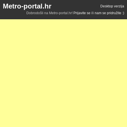
Metro-portal.hr
Desktop verzija
Dobrodošli na Metro-portal.hr!
Prijavite se
ili
nam se pridružite :)