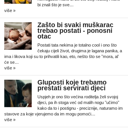
bi znali što je sve…
više »
Zašto bi svaki muškarac
trebao postati - ponosni
otac
Postati tata nekima je totalno cool i ono što
čekaju cijeli život, drugima je lagana panika, a
ima i likova koji su to prihvatili kao, eto, nešto što se "mora, al'
će se…
više »
Gluposti koje trebamo
prestati servirati djeci
Uspjeh je ono što većina roditelja želi svojoj
djeci, pa ih stoga već od malih nogu "učimo"
kako da to i postignu - preciznije, naturamo im
stavove za koje vjerujemo da im mogu pomoći…
više »