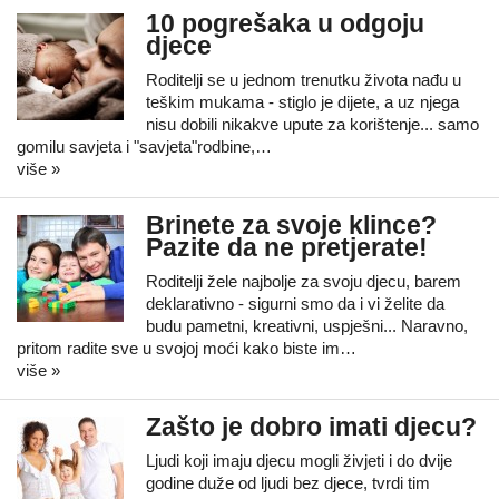
10 pogrešaka u odgoju
djece
Roditelji se u jednom trenutku života nađu u
teškim mukama - stiglo je dijete, a uz njega
nisu dobili nikakve upute za korištenje... samo
gomilu savjeta i "savjeta"rodbine,…
više »
Brinete za svoje klince?
Pazite da ne pretjerate!
Roditelji žele najbolje za svoju djecu, barem
deklarativno - sigurni smo da i vi želite da
budu pametni, kreativni, uspješni... Naravno,
pritom radite sve u svojoj moći kako biste im…
više »
Zašto je dobro imati djecu?
Ljudi koji imaju djecu mogli živjeti i do dvije
godine duže od ljudi bez djece, tvrdi tim