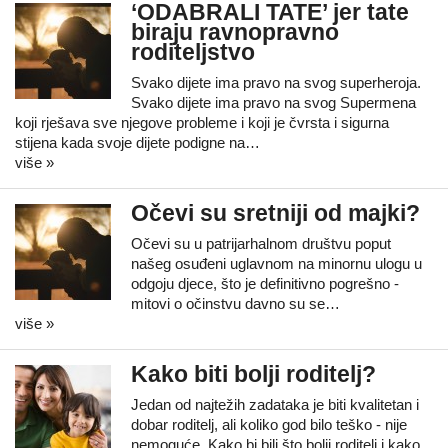
‘ODABRALI TATE’ jer tate
biraju ravnopravno
roditeljstvo
Svako dijete ima pravo na svog superheroja.
Svako dijete ima pravo na svog Supermena
koji rješava sve njegove probleme i koji je čvrsta i sigurna
stijena kada svoje dijete podigne na…
više »
Očevi su sretniji od majki?
Očevi su u patrijarhalnom društvu poput
našeg osuđeni uglavnom na minornu ulogu u
odgoju djece, što je definitivno pogrešno -
mitovi o očinstvu davno su se…
više »
Kako biti bolji roditelj?
Jedan od najtežih zadataka je biti kvalitetan i
dobar roditelj, ali koliko god bilo teško - nije
nemoguće. Kako bi bili što bolji roditelj i kako