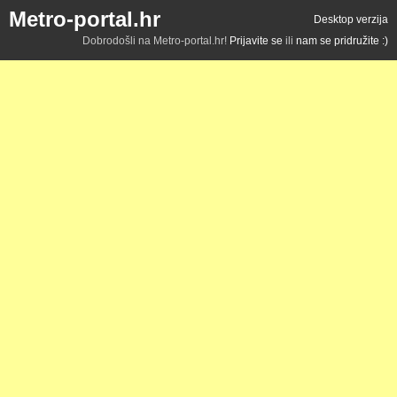
Metro-portal.hr
Desktop verzija
Dobrodošli na Metro-portal.hr!
Prijavite se
ili
nam se pridružite :)