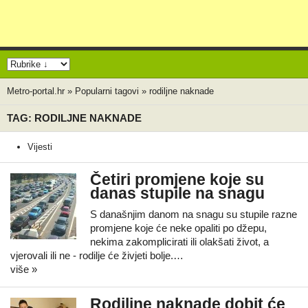
Metro-portal.hr
»
Popularni tagovi
»
rodiljne naknade
TAG: RODILJNE NAKNADE
Vijesti
Četiri promjene koje su
danas stupile na snagu
S današnjim danom na snagu su stupile razne
promjene koje će neke opaliti po džepu,
nekima zakomplicirati ili olakšati život, a
vjerovali ili ne - rodilje će živjeti bolje.…
više »
Rodiljne naknade dobit će