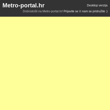
Metro-portal.hr
Desktop verzija
Dobrodošli na Metro-portal.hr!
Prijavite se
ili
nam se pridružite :)