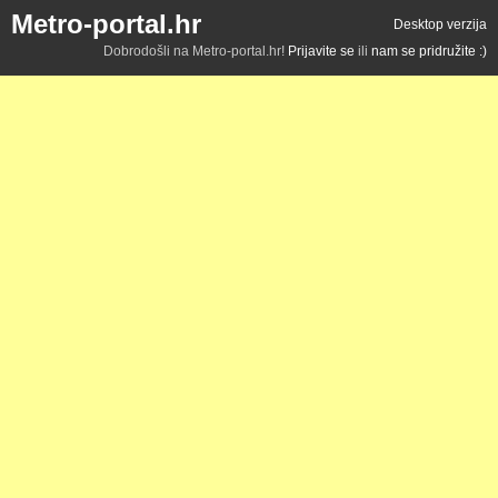
Metro-portal.hr
Desktop verzija
Dobrodošli na Metro-portal.hr!
Prijavite se
ili
nam se pridružite :)