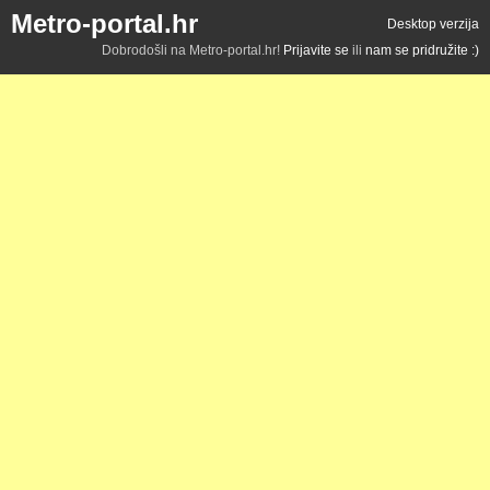
Metro-portal.hr
Desktop verzija
Dobrodošli na Metro-portal.hr!
Prijavite se
ili
nam se pridružite :)