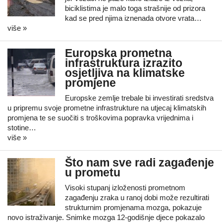
biciklistima je malo toga strašnije od prizora
kad se pred njima iznenada otvore vrata…
više »
Europska prometna
infrastruktura izrazito
osjetljiva na klimatske
promjene
Europske zemlje trebale bi investirati sredstva
u pripremu svoje prometne infrastrukture na utjecaj klimatskih
promjena te se suočiti s troškovima popravka vrijednima i
stotine…
više »
Što nam sve radi zagađenje
u prometu
Visoki stupanj izloženosti prometnom
zagađenju zraka u ranoj dobi može rezultirati
strukturnim promjenama mozga, pokazuje
novo istraživanje. Snimke mozga 12-godišnje djece pokazalo