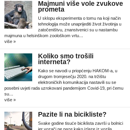
Majmuni više vole zvukove
prometa
U sklopu eksperimenta o tomu na koji način
tehnologija može unaprijediti život životinja u
zatočeništvu, znanstvenici su u nastambu
majmuna u helsinškom zoološkom vrtu…
više »
Koliko smo trošili
interneta?
Kako se navodi u priopćenju HAKOM-a, u
drugom tromjesečju 2020. na tržištu
elektroničkih komunikacija nastavili su se
posebni uvjeti rada uzrokovani pandemijom Covid-19, pri čemu
su…
više »
Pazite li na bicikliste?
Svake godine tisuće biciklista završi u bolnici
jer vozači ne paze kako izlaze iz vozila,