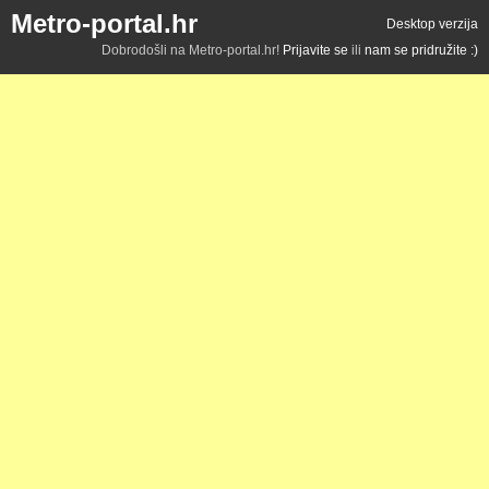
Metro-portal.hr
Desktop verzija
Dobrodošli na Metro-portal.hr!
Prijavite se
ili
nam se pridružite :)