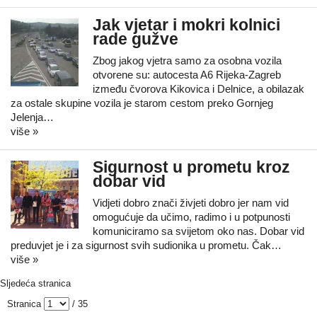
Jak vjetar i mokri kolnici
rade gužve
Zbog jakog vjetra samo za osobna vozila
otvorene su: autocesta A6 Rijeka-Zagreb
između čvorova Kikovica i Delnice, a obilazak
za ostale skupine vozila je starom cestom preko Gornjeg
Jelenja…
više »
Sigurnost u prometu kroz
dobar vid
Vidjeti dobro znači živjeti dobro jer nam vid
omogućuje da učimo, radimo i u potpunosti
komuniciramo sa svijetom oko nas. Dobar vid
preduvjet je i za sigurnost svih sudionika u prometu. Čak…
više »
Sljedeća stranica
Stranica
/ 35