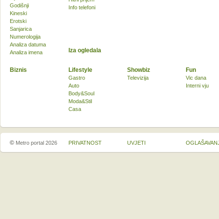
Godišnji
Info telefoni
Kineski
Erotski
Sanjarica
Numerologija
Analiza datuma
Iza ogledala
Analiza imena
Biznis
Lifestyle
Showbiz
Fun
Gastro
Televizija
Vic dana
Auto
Interni vju
Body&Soul
Moda&Stil
Casa
©
Metro portal 2026
PRIVATNOST
UVJETI
OGLAŠAVAN