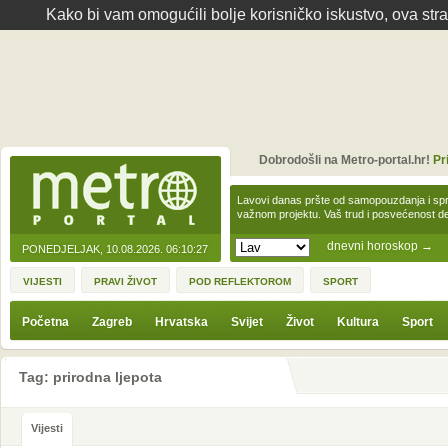
Kako bi vam omogućili bolje korisničko iskustvo, ova str
Dobrodošli na Metro-portal.hr!
Pr
Lavovi danas pršte od samopouzdanja i spre
važnom projektu. Vaš trud i posvećenost 
dnevni horoskop
→
PONEDJELJAK, 10.08.2026.
06:10:27
VIJESTI
PRAVI ŽIVOT
POD REFLEKTOROM
SPORT
Početna
Zagreb
Hrvatska
Svijet
Život
Kultura
Sport
Tag: prirodna ljepota
Vijesti