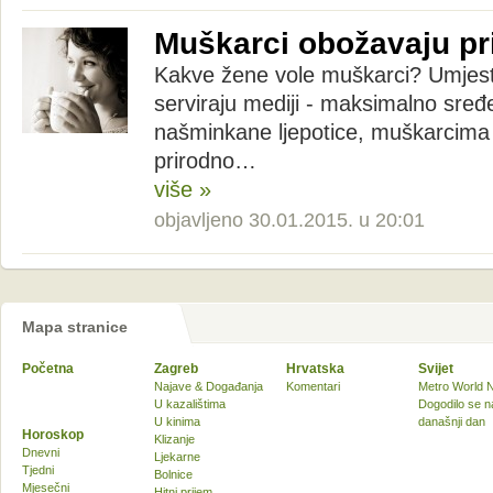
Muškarci obožavaju pr
Kakve žene vole muškarci? Umjes
serviraju mediji - maksimalno sređ
našminkane ljepotice, muškarcima
prirodno…
više »
objavljeno 30.01.2015. u 20:01
Mapa stranice
Početna
Zagreb
Hrvatska
Svijet
Najave & Događanja
Komentari
Metro World 
U kazalištima
Dogodilo se n
U kinima
današnji dan
Horoskop
Klizanje
Dnevni
Ljekarne
Tjedni
Bolnice
Mjesečni
Hitni prijem