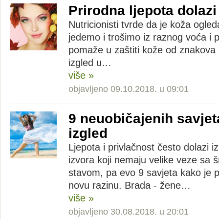
Prirodna ljepota dolazi 
Nutricionisti tvrde da je koža ogle
jedemo i trošimo iz raznog voća i 
pomaže u zaštiti kože od znakova s
izgled u…
više »
objavljeno 09.10.2018. u 09:01
9 neuobičajenih savjet
izgled
Ljepota i privlačnost često dolazi i
izvora koji nemaju velike veze sa 
stavom, pa evo 9 savjeta kako je 
novu razinu. Brada - žene…
više »
objavljeno 30.08.2018. u 20:01