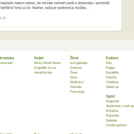
rasplače nakon seksa, ne morate odmah pasti u depresiju i pomisliti
 "vještina" krivi za to. Naime, vaša je partnerica možda…
16:36
Hrvatska
Svijet
Život
Kultura
omentari
Metro World News
Iza ogledala
Film
Dogodilo se na
Znanost
Knjiga
današnji dan
Žene
Kazalište
Seks
Glazba
Muškarci
Clubbing
Zdravlje
Stand up
Putovanja
Sport
Nogomet
Studentski i mali sp
Košarka
Rukomet
Skijanje
Ostali sportovi