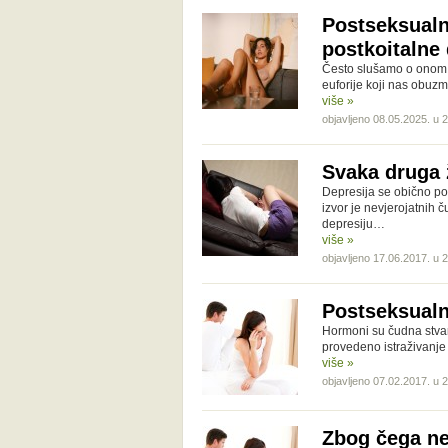
Postseksualn
postkoitalne 
Često slušamo o onom p
euforije koji nas obuzm
više »
objavljeno 08.05.2025. u 
Svaka druga 
Depresija se obično pov
izvor je nevjerojatnih 
depresiju…
više »
objavljeno 17.06.2017. u 
Postseksualn
Hormoni su čudna stvar,
provedeno istraživanje
više »
objavljeno 07.02.2017. u 
Zbog čega ne