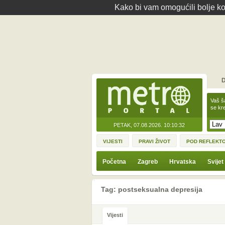
Kako bi vam omogućili bolje kor
D
Vaš š
se kre
PETAK, 07.08.2026.
10:10:32
VIJESTI
PRAVI ŽIVOT
POD REFLEKT
Početna
Zagreb
Hrvatska
Svijet
Tag: postseksualna depresija
Vijesti