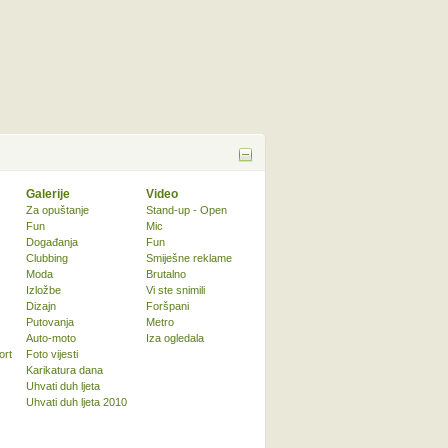
Galerije
Video
Za opuštanje
Stand-up - Open
Fun
Mic
Događanja
Fun
Clubbing
Smiješne reklame
Moda
Brutalno
Izložbe
Vi ste snimili
Dizajn
Foršpani
Putovanja
Metro
Auto-moto
Iza ogledala
ort
Foto vijesti
Karikatura dana
Uhvati duh ljeta
Uhvati duh ljeta 2010