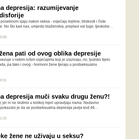
a depresija: razumijevanje
disforije
osebnom sjaju nakon seksa - osjećaju topline, bliskosti i čiste
e. No što kad nas, umjesto blaženstva, preplavi val tuge, tjeskobe…
20:00
žena pati od ovog oblika depresije
ezuje s nekim lošim osjećajima koji je izazivaju, no, ljudsko tijelo
čuda, pa tako i ovog - hormoni žene tjeraju u postseksualnu
20:01
a depresija muči svaku drugu ženu?!
 jer ni ne slutimo u kolikoj mjeri upravljaju nama. Nedavno
 pokazalo je da se postseksualna depresija javlja kod 46…
21:33
ke žene ne uživaju u seksu?