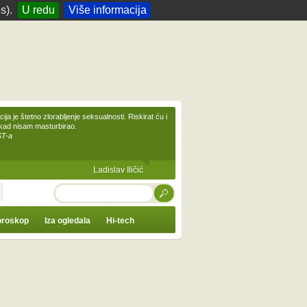
s).
U redu
Više informacija
ija je štetno zlorabljenje seksualnosti. Riskirat ću i
ikad nisam masturbirao.
ST-a
Ladislav Iličić
TRAŽI
roskop
Iza ogledala
Hi-tech