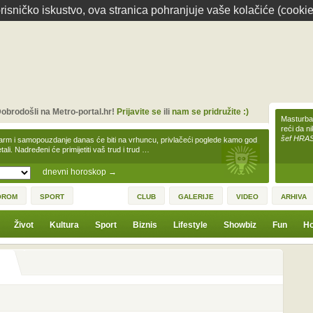
isničko iskustvo, ova stranica pohranjuje vaše kolačiće (cookie
obrodošli na Metro-portal.hr!
Prijavite se
ili
nam se pridružite :)
Masturbac
reći da n
šef HRA
arm i samopouzdanje danas će biti na vrhuncu, privlačeći poglede kamo god
tali. Nadređeni će primijetiti vaš trud i trud …
dnevni horoskop
→
OROM
SPORT
CLUB
GALERIJE
VIDEO
ARHIVA
Život
Kultura
Sport
Biznis
Lifestyle
Showbiz
Fun
Ho