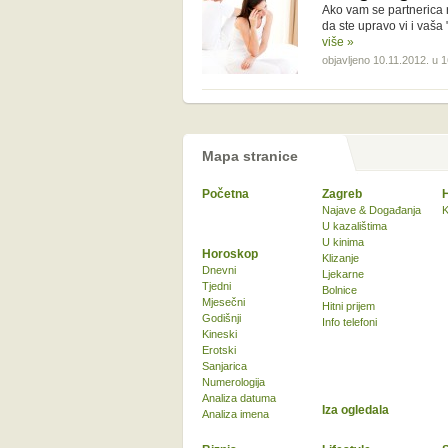
Ako vam se partnerica 
da ste upravo vi i vaša
više »
objavljeno 10.11.2012. u 
Mapa stranice
Početna
Zagreb
Najave & Događanja
K
U kazalištima
U kinima
Horoskop
Klizanje
Dnevni
Ljekarne
Tjedni
Bolnice
Mjesečni
Hitni prijem
Godišnji
Info telefoni
Kineski
Erotski
Sanjarica
Numerologija
Analiza datuma
Iza ogledala
Analiza imena