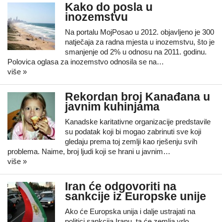
Kako do posla u
inozemstvu
Na portalu MojPosao u 2012. objavljeno je 300
natječaja za radna mjesta u inozemstvu, što je
smanjenje od 2% u odnosu na 2011. godinu.
Polovica oglasa za inozemstvo odnosila se na…
više »
Rekordan broj Kanađana u
javnim kuhinjama
Kanadske karitativne organizacije predstavile
su podatak koji bi mogao zabrinuti sve koji
gledaju prema toj zemlji kao rješenju svih
problema. Naime, broj ljudi koji se hrani u javnim…
više »
Iran će odgovoriti na
sankcije iz Europske unije
Ako će Europska unija i dalje ustrajati na
politici sankcija Iranu, ta će zemlja vrlo