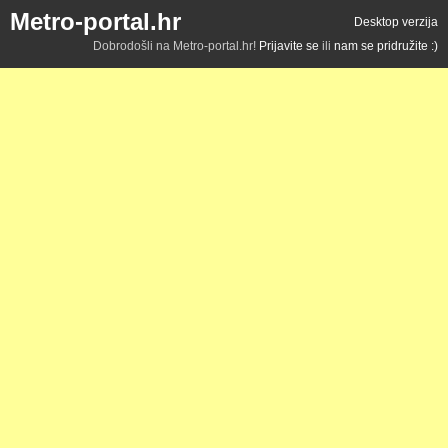
Metro-portal.hr
Desktop verzija
Dobrodošli na Metro-portal.hr!
Prijavite se
ili
nam se pridružite :)