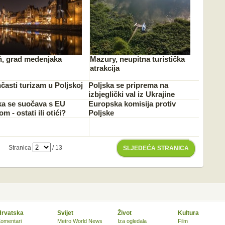
ń, grad medenjaka
Mazury, neupitna turistička
atrakcija
časti turizam u Poljskoj
Poljska se priprema na
izbjeglički val iz Ukrajine
ka se suočava s EU
Europska komisija protiv
m - ostati ili otići?
Poljske
Stranica
/ 13
SLJEDEĆA STRANICA
Hrvatska
Svijet
Život
Kultura
omentari
Metro World News
Iza ogledala
Film