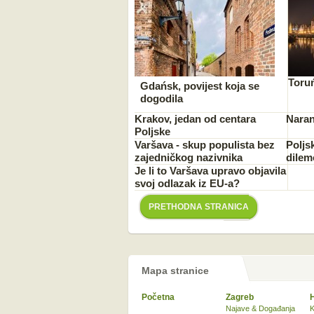
Toru
Gdańsk, povijest koja se
dogodila
Krakov, jedan od centara
Naran
Poljske
Varšava - skup populista bez
Poljs
zajedničkog nazivnika
dilemo
Je li to Varšava upravo objavila
svoj odlazak iz EU-a?
PRETHODNA STRANICA
Mapa stranice
Početna
Zagreb
Najave & Događanja
K