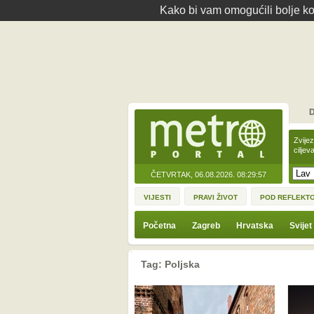
Kako bi vam omogućili bolje kor
D
Zvije
ciljev
ČETVRTAK, 06.08.2026.
08:29:57
VIJESTI
PRAVI ŽIVOT
POD REFLEKT
Početna
Zagreb
Hrvatska
Svijet
Tag: Poljska