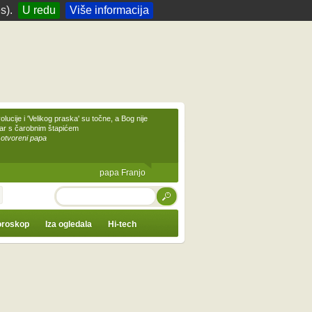
s).
U redu
Više informacija
olucije i 'Velikog praska' su točne, a Bog nije
čar s čarobnim štapićem
 otvoreni papa
papa Franjo
TRAŽI
roskop
Iza ogledala
Hi-tech