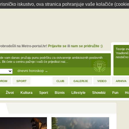
isničko iskustvo, ova stranica pohranjuje vaše kolačiće (cookie
obrodošli na Metro-portal.hr!
Prijavite se
ili
nam se pridružite :)
Teorije ev
'mađioni
neobično
zde vam danas pružaju punu podršku za ostvarenje ambicioznih poslovnih
a. Bit ćete u centru pažnje i vaši će prijedlozi nai…
dnevni horoskop
→
OROM
SPORT
CLUB
GALERIJE
VIDEO
ARHIVA
Život
Kultura
Sport
Biznis
Lifestyle
Showbiz
Fun
Ho