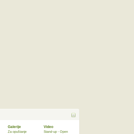
Galerije
Video
Za opuštanje
Stand-up - Open