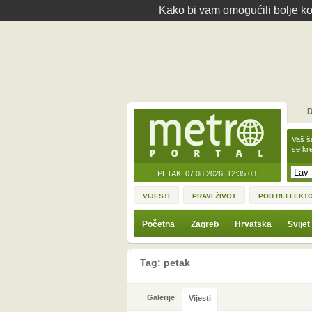
Kako bi vam omogućili bolje kor
D
Vaš š
se kre
PETAK, 07.08.2026.
12:35:03
VIJESTI
PRAVI ŽIVOT
POD REFLEKT
Početna
Zagreb
Hrvatska
Svijet
Tag: petak
Galerije
Vijesti