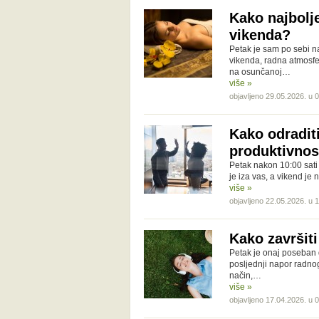
Kako najbolje 
vikenda?
Petak je sam po sebi n
vikenda, radna atmosfe
na osunčanoj…
više »
objavljeno 29.05.2026. u 
Kako odradit
produktivnos
Petak nakon 10:00 sati
je iza vas, a vikend je
više »
objavljeno 22.05.2026. u 
Kako završit
Petak je onaj poseban d
posljednji napor radnog 
način,…
više »
objavljeno 17.04.2026. u 