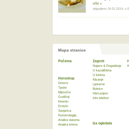
više »
objavljeno 24.01.2014. u 
Mapa stranice
Početna
Zagreb
Najave & Događanja
K
U kazalištima
U kinima
Horoskop
Klizanje
Dnevni
Ljekarne
Tjedni
Bolnice
Mjesečni
Hitni prijem
Godišnji
Info telefoni
Kineski
Erotski
Sanjarica
Numerologija
Analiza datuma
Iza ogledala
Analiza imena