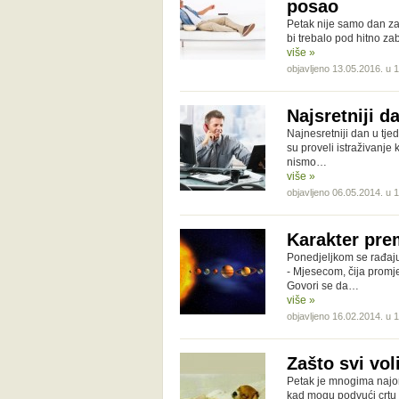
posao
Petak nije samo dan za 
bi trebalo pod hitno za
više »
objavljeno 13.05.2016. u 
Najsretniji da
Najnesretniji dan u tj
su proveli istraživanje 
nismo…
više »
objavljeno 06.05.2014. u 
Karakter pre
Ponedjeljkom se rađaju
- Mjesecom, čija promj
Govori se da…
više »
objavljeno 16.02.2014. u 
Zašto svi vo
Petak je mnogima najom
kad mogu podvući crtu 