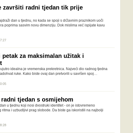
završiti radni tjedan tik prije
ajdraži dan u tjednu, no kada se spoji s državnim praznikom uoči
ra poprima sasvim novu dimenziju. Dok mislima već ispijate kavu
07:27
i petak za maksimalan užitak i
t
 ujutro idealna je vremenska prekretnica. Najveći dio radnog tjedna
 nadohvat ruke. Kako biste ovaj dan pretvorili u savršen spoj…
10:05
i radni tjedan s osmijehom
an u tjednu koji nosi dvostruki identitet - on je istovremeno
ritma i uzbudljivi prag slobode. Da biste ga iskoristili na najbolji
08:28