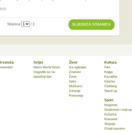
09:02
Stranica
/ 3
SLJEDEĆA STRANICA
Hrvatska
Svijet
Život
Kultura
omentari
Metro World News
Iza ogledala
Film
Dogodilo se na
Znanost
Knjiga
današnji dan
Žene
Kazalište
Seks
Glazba
Muškarci
Clubbing
Zdravlje
Stand up
Putovanja
Sport
Nogomet
Studentski i mali sp
Košarka
Rukomet
Skijanje
Ostali sportovi