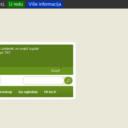
s).
U redu
Više informacija
 pobijediti, ne smiješ izgubiti
upe TNT
Grunf
TRAŽI
roskop
Iza ogledala
Hi-tech