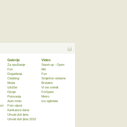
Galerije
Video
Za opuštanje
Stand-up - Open
Fun
Mic
Događanja
Fun
Clubbing
Smiješne reklame
Moda
Brutalno
Izložbe
Vi ste snimili
Dizajn
Foršpani
Putovanja
Metro
Auto-moto
Iza ogledala
ort
Foto vijesti
Karikatura dana
Uhvati duh ljeta
Uhvati duh ljeta 2010