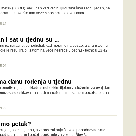
metak (LOOL!), već i dan kad većini ljudi završava radni tjedan, pa
boraviti na sve što ima veze s poslom ... a evo i kako:…
18:14
n i sat u tjednu su ...
ednu je, naravno, ponedjeljak kad moramo na posao, a znanstvenici
koje je rezultiralo i satom najveće nesreće u tjednu - točno u 13:42
15:04
ma danu rođenja u tjednu
 emotivni ljudi, u skladu s nebeskim tijelom zaduženim za ovaj dan
enjivost se oslikava i na ljudima rođenim na samom početku tjedna.
14:29
limo petak?
iljeniji dan u tjednu, a zaposleni najviše vole popodnevne sate
pod radni tjedan i početi opuštanje za vikend. Štoviše,…