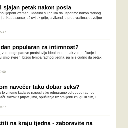
i sjajan petak nakon posla
po lijepom vremenu idealna su prilika da usporimo nakon radnog
ije. Kada sunce još uvijek grije, a vikend je pred vratima, dovoljno
15:47
j dan popularan za intimnost?
a, za mnoge parove predstavlja idealan trenutak za opuštanje i
Svi smo svjesni brzog tempa radnog tjedna, pa nije čudno da petak
20:00
kom navečer tako dobar seks?
je to vrijeme kada se naposljetku odmaramo od dugog radnog
či izlazak s prijateljima, opuštanje uz omiljenu knjigu ili film, ili…
19:57
iti na kraju tjedna - zaboravite na