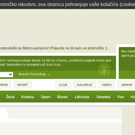
isničko iskustvo, ova stranica pohranjuje vaše kolačiće (cookie
obrodošli na Metro-portal.hr!
Prijavite se
ili
nam se pridružite :)
Ako misliš
agent gr
arm i samopouzdanje danas će biti na vrhuncu, privlačeći poglede kamo god
tali. Nadređeni će primijetiti vaš trud i trud …
dnevni horoskop
→
OROM
SPORT
CLUB
GALERIJE
VIDEO
ARHIVA
Život
Kultura
Sport
Biznis
Lifestyle
Showbiz
Fun
Ho