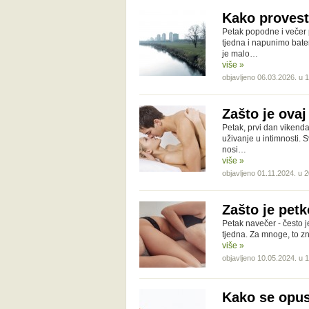
Kako provest
Petak popodne i večer 
tjedna i napunimo bater
je malo…
više »
objavljeno 06.03.2026. u 
Zašto je ova
Petak, prvi dan vikend
uživanje u intimnosti. 
nosi…
više »
objavljeno 01.11.2024. u 
Zašto je pet
Petak navečer - često 
tjedna. Za mnoge, to zna
više »
objavljeno 10.05.2024. u 
Kako se opust