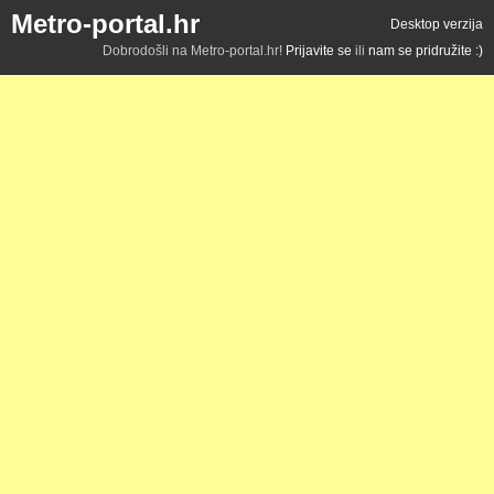
Metro-portal.hr
Desktop verzija
Dobrodošli na Metro-portal.hr!
Prijavite se
ili
nam se pridružite :)