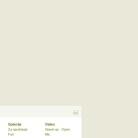
Galerije
Video
Za opuštanje
Stand-up - Open
Fun
Mic