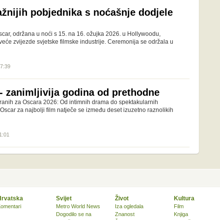
ažnijih pobjednika s noćašnje dodjele
car, održana u noći s 15. na 16. ožujka 2026. u Hollywoodu,
eće zvijezde svjetske filmske industrije. Ceremonija se održala u
07:39
- zanimljivija godina od prethodne
ranih za Oscara 2026: Od intimnih drama do spektakularnih
scar za najbolji film natječe se između deset izuzetno raznolikih
1:01
Hrvatska
Svijet
Život
Kultura
omentari
Metro World News
Iza ogledala
Film
Dogodilo se na
Znanost
Knjiga