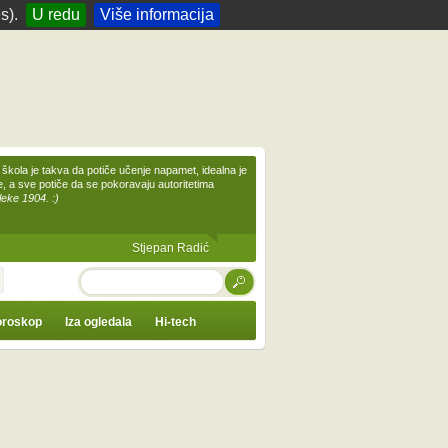
s).
U redu
Više informacija
škola je takva da potiče učenje napamet, idealna je
te, a sve potiče da se pokoravaju autoritetima
leke 1904. :)
Stjepan Radić
TRAŽI
roskop
Iza ogledala
Hi-tech