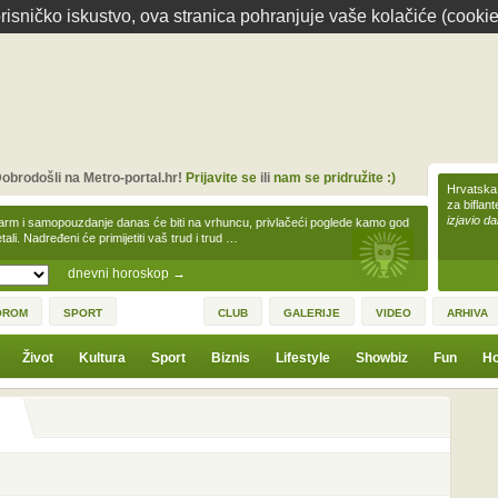
isničko iskustvo, ova stranica pohranjuje vaše kolačiće (cookie
obrodošli na Metro-portal.hr!
Prijavite se
ili
nam se pridružite :)
Hrvatska 
za biflan
izjavio da
arm i samopouzdanje danas će biti na vrhuncu, privlačeći poglede kamo god
tali. Nadređeni će primijetiti vaš trud i trud …
dnevni horoskop
→
OROM
SPORT
CLUB
GALERIJE
VIDEO
ARHIVA
Život
Kultura
Sport
Biznis
Lifestyle
Showbiz
Fun
Ho