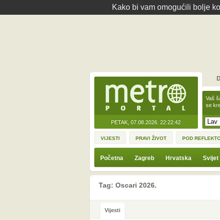
Kako bi vam omogućili bolje kor
D
Vaš š
se kre
PETAK, 07.08.2026.
22:22:42
VIJESTI
PRAVI ŽIVOT
POD REFLEKT
Početna
Zagreb
Hrvatska
Svijet
Tag: Oscari 2026.
Vijesti