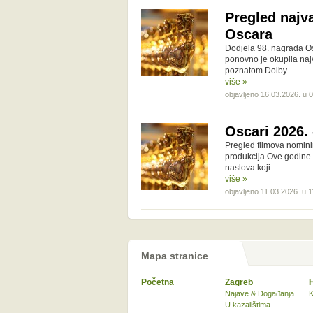
Pregled najv
Oscara
Dodjela 98. nagrada Os
ponovno je okupila najv
poznatom Dolby…
više »
objavljeno 16.03.2026. u 
Oscari 2026. 
Pregled filmova nomini
produkcija Ove godine O
naslova koji…
više »
objavljeno 11.03.2026. u 1
Mapa stranice
Početna
Zagreb
Najave & Događanja
K
U kazalištima