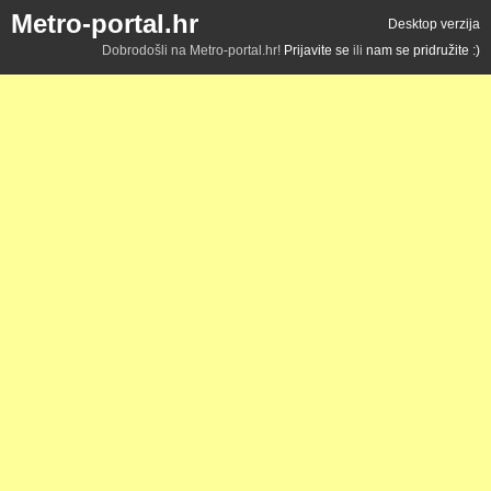
Metro-portal.hr
Desktop verzija
Dobrodošli na Metro-portal.hr!
Prijavite se
ili
nam se pridružite :)