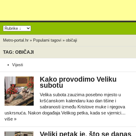
Metro-portal.hr
»
Popularni tagovi
»
običaji
TAG: OBIČAJI
Vijesti
Kako provodimo Veliku
subotu
Velika subota zauzima posebno mjesto u
kršćanskom kalendaru kao dan tišine i
sabranosti između Kristove muke i njegova
uskrsnuća. Nakon događaja Velikog petka, kada se vjernici…
više »
Veliki petak je, što se danas