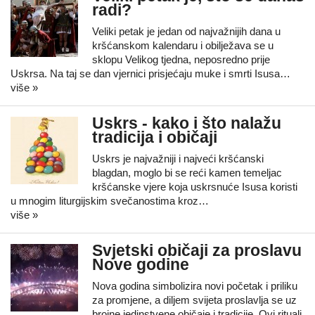
radi?
Veliki petak je jedan od najvažnijih dana u
kršćanskom kalendaru i obilježava se u
sklopu Velikog tjedna, neposredno prije
Uskrsa. Na taj se dan vjernici prisjećaju muke i smrti Isusa…
više »
Uskrs - kako i što nalažu
tradicija i običaji
Uskrs je najvažniji i najveći kršćanski
blagdan, moglo bi se reći kamen temeljac
kršćanske vjere koja uskrsnuće Isusa koristi
u mnogim liturgijskim svečanostima kroz…
više »
Svjetski običaji za proslavu
Nove godine
Nova godina simbolizira novi početak i priliku
za promjene, a diljem svijeta proslavlja se uz
brojne jedinstvene običaje i tradicije. Ovi rituali,