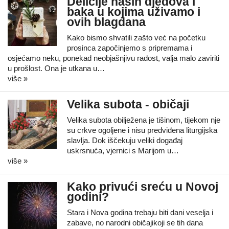
Delicije naših djedova i
baka u kojima uživamo i
ovih blagdana
Kako bismo shvatili zašto već na početku
prosinca započinjemo s pripremama i
osjećamo neku, ponekad neobjašnjivu radost, valja malo zaviriti
u prošlost. Ona je utkana u…
više »
Velika subota - običaji
Velika subota obilježena je tišinom, tijekom nje
su crkve ogoljene i nisu predviđena liturgijska
slavlja. Dok iščekuju veliki događaj
uskrsnuća, vjernici s Marijom u…
više »
Kako privući sreću u Novoj
godini?
Stara i Nova godina trebaju biti dani veselja i
zabave, no narodni običajikoji se tih dana