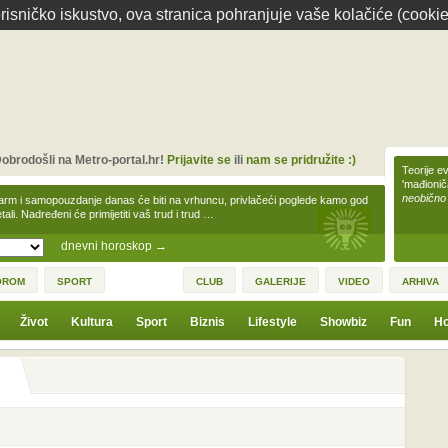
isničko iskustvo, ova stranica pohranjuje vaše kolačiće (cookie
obrodošli na Metro-portal.hr!
Prijavite se
ili
nam se pridružite :)
Teorije ev
'mađioni
neobično
arm i samopouzdanje danas će biti na vrhuncu, privlačeći poglede kamo god
tali. Nadređeni će primijetiti vaš trud i trud …
dnevni horoskop
→
OROM
SPORT
CLUB
GALERIJE
VIDEO
ARHIVA
Život
Kultura
Sport
Biznis
Lifestyle
Showbiz
Fun
Ho