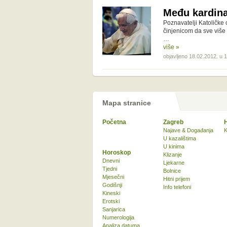
Među kardina
Poznavatelji Katoličke 
činjenicom da sve više 
…
više »
objavljeno 18.02.2012. u 
Mapa stranice
Početna
Zagreb
Najave & Događanja
K
U kazalištima
U kinima
Horoskop
Klizanje
Dnevni
Ljekarne
Tjedni
Bolnice
Mjesečni
Hitni prijem
Godišnji
Info telefoni
Kineski
Erotski
Sanjarica
Numerologija
Analiza datuma