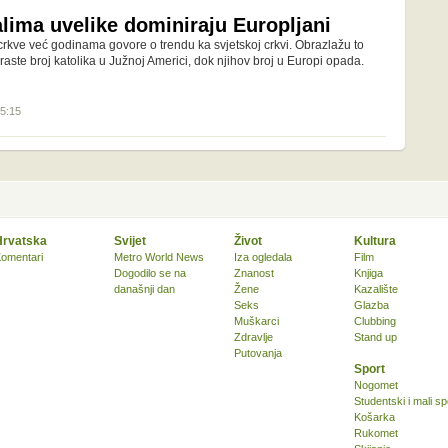
lima uvelike dominiraju Europljani
crkve već godinama govore o trendu ka svjetskoj crkvi. Obrazlažu to
raste broj katolika u Južnoj Americi, dok njihov broj u Europi opada.
15:15
Hrvatska
Svijet
Život
Kultura
omentari
Metro World News
Iza ogledala
Film
Dogodilo se na
Znanost
Knjiga
današnji dan
Žene
Kazalište
Seks
Glazba
Muškarci
Clubbing
Zdravlje
Stand up
Putovanja
Sport
Nogomet
Studentski i mali sp
Košarka
Rukomet