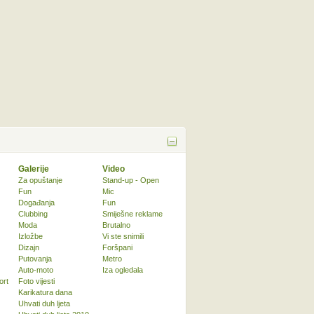
Galerije
Video
Za opuštanje
Stand-up - Open
Fun
Mic
Događanja
Fun
Clubbing
Smiješne reklame
Moda
Brutalno
Izložbe
Vi ste snimili
Dizajn
Foršpani
Putovanja
Metro
Auto-moto
Iza ogledala
ort
Foto vijesti
Karikatura dana
Uhvati duh ljeta