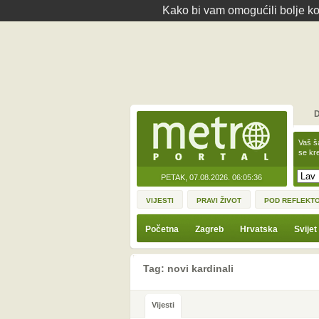
Kako bi vam omogućili bolje kor
D
Vaš š
se kre
PETAK, 07.08.2026.
06:05:36
VIJESTI
PRAVI ŽIVOT
POD REFLEKT
Početna
Zagreb
Hrvatska
Svijet
Tag: novi kardinali
Vijesti