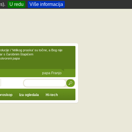
s).
U redu
Više informacija
olucije i 'Velikog praska' su točne, a Bog nije
čar s čarobnim štapićem
 otvoreni papa
papa Franjo
TRAŽI
roskop
Iza ogledala
Hi-tech