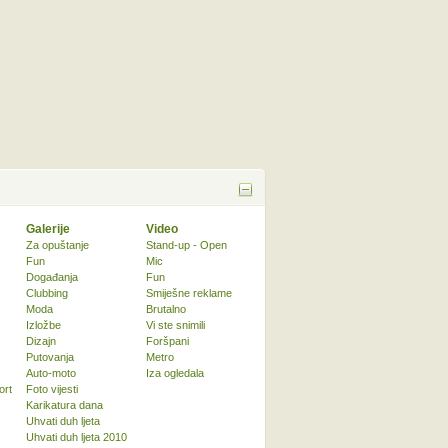
Galerije
Video
Za opuštanje
Stand-up - Open
Fun
Mic
Događanja
Fun
Clubbing
Smiješne reklame
Moda
Brutalno
Izložbe
Vi ste snimili
Dizajn
Foršpani
Putovanja
Metro
Auto-moto
Iza ogledala
ort
Foto vijesti
Karikatura dana
Uhvati duh ljeta
Uhvati duh ljeta 2010