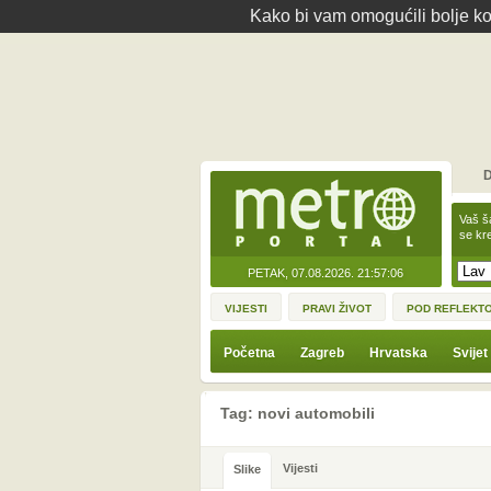
Kako bi vam omogućili bolje kor
D
Vaš š
se kre
PETAK, 07.08.2026.
21:57:06
VIJESTI
PRAVI ŽIVOT
POD REFLEKT
Početna
Zagreb
Hrvatska
Svijet
Tag: novi automobili
Vijesti
Slike