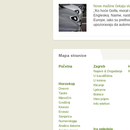
Nove mašine čekaju vl
„'Ko hoće Golfa, morat 
Engleskoj. Naime, nast
Europe, iako su pretho
upozoravaju da automob
Mapa stranice
Početna
Zagreb
Najave & Događanja
K
U kazalištima
U kinima
Horoskop
Klizanje
Dnevni
Ljekarne
Tjedni
Bolnice
Mjesečni
Hitni prijem
Godišnji
Info telefoni
Kineski
Erotski
Sanjarica
Numerologija
Analiza datuma
Iza ogledala