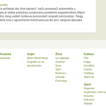
asnike
će pričekati oko šest mjeseci“, kažu prodavači automobila u
ala je velika potražnja uzrokovana posebnim pogodnostima diljem
dno zbog velikih troškova proizvođači smanjili proizvodnju. Stoga
ila ima u ograničenim količinama pa tko prvi, njegova djevojka.
Hrvatska
Svijet
Život
Kultura
omentari
Metro World News
Iza ogledala
Film
Dogodilo se na
Znanost
Knjiga
današnji dan
Žene
Kazalište
Seks
Glazba
Muškarci
Clubbing
Zdravlje
Stand up
Putovanja
Sport
Nogomet
Studentski i mali sp
Košarka
Rukomet
Skijanje