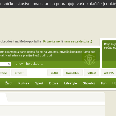
isničko iskustvo, ova stranica pohranjuje vaše kolačiće (cookie
obrodošli na Metro-portal.hr!
Prijavite se
ili
nam se pridružite :)
Bolje živj
vječno n
arm i samopouzdanje danas će biti na vrhuncu, privlačeći poglede kamo god
tali. Nadređeni će primijetiti vaš trud i trud …
dnevni horoskop
→
OROM
SPORT
CLUB
GALERIJE
VIDEO
ARHIVA
Život
Kultura
Sport
Biznis
Lifestyle
Showbiz
Fun
Ho