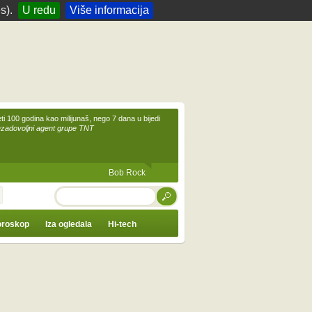
s).
U redu
Više informacija
eti 100 godina kao milijunaš, nego 7 dana u bijedi
ezadovoljni agent grupe TNT
Bob Rock
TRAŽI
roskop
Iza ogledala
Hi-tech