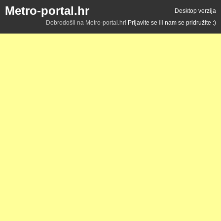
Metro-portal.hr
Desktop verzija
Dobrodošli na Metro-portal.hr!
Prijavite se
ili
nam se pridružite :)