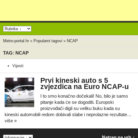
Metro-portal.hr
»
Popularni tagovi
»
NCAP
TAG: NCAP
Vijesti
Prvi kineski auto s 5
zvjezdica na Euro NCAP-u
I to smo konačno dočekali! No, bilo je samo
pitanje kada će se dogoditi. Europski
proizvođači digli su veliku buku kada su
kineski automobili redom dobivali slabe i neprolazne rezultate…
više »
Natrag na vrh ↑