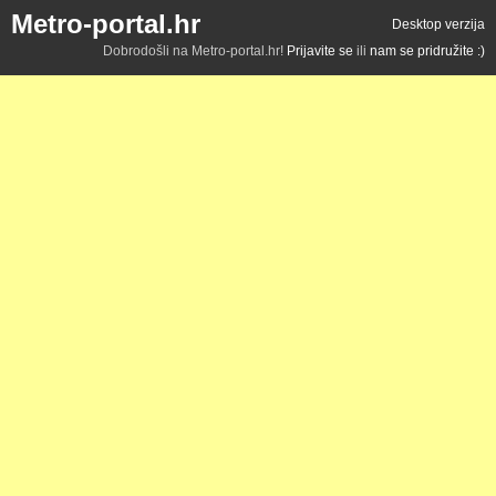
Metro-portal.hr
Desktop verzija
Dobrodošli na Metro-portal.hr!
Prijavite se
ili
nam se pridružite :)