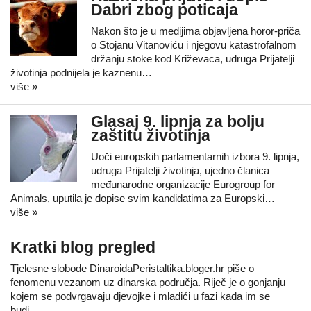
Dabri zbog poticaja
Nakon što je u medijima objavljena horor-priča
o Stojanu Vitanoviću i njegovu katastrofalnom
držanju stoke kod Križevaca, udruga Prijatelji
životinja podnijela je kaznenu…
više »
Glasaj 9. lipnja za bolju
zaštitu životinja
Uoči europskih parlamentarnih izbora 9. lipnja,
udruga Prijatelji životinja, ujedno članica
međunarodne organizacije Eurogroup for
Animals, uputila je dopise svim kandidatima za Europski…
više »
Kratki blog pregled
Tjelesne slobode DinaroidaPeristaltika.bloger.hr piše o
fenomenu vezanom uz dinarska područja. Riječ je o gonjanju
kojem se podvrgavaju djevojke i mladići u fazi kada im se
budi…