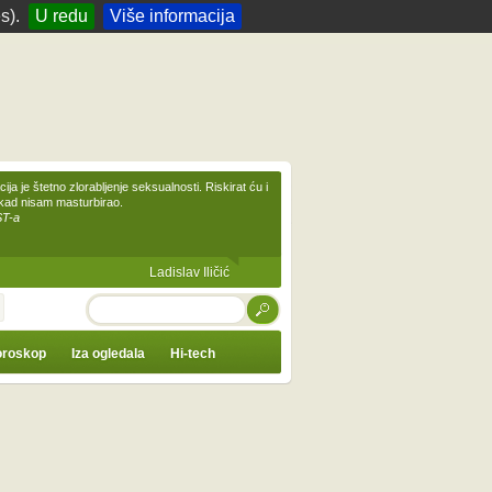
s).
U redu
Više informacija
ija je štetno zlorabljenje seksualnosti. Riskirat ću i
ikad nisam masturbirao.
ST-a
Ladislav Iličić
TRAŽI
roskop
Iza ogledala
Hi-tech