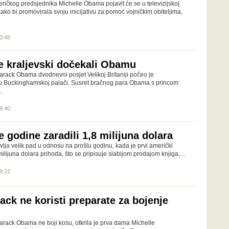
ičkog predsjednika Michelle Obama pojavit će se u televizijskoj
 kako bi promovirala svoju inicijativu za pomoć vojničkim obiteljima,
13:45
te kraljevski dočekali Obamu
arack Obama dvodnevni posjet Velikoj Britaniji počeo je
u Buckinghamskoj palači. Susret bračnog para Obama s princom
…
19:40
godine zaradili 1,8 milijuna dolara
lja velik pad u odnosu na prošlu godinu, kada je prvi američki
 milijuna dolara prihoda, što se pripisuje slabijom prodajom knjiga,…
09:22
ack ne koristi preparate za bojenje
arack Obama ne boji kosu, otkrila je prva dama Michelle