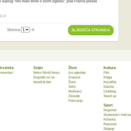
suprug "vrlo malo brine o svom izgledu", piše France presse
12:14
Stranica
/ 6
SLJEDEĆA STRANICA
Hrvatska
Svijet
Život
Kultura
omentari
Metro World News
Iza ogledala
Film
Dogodilo se na
Znanost
Knjiga
današnji dan
Žene
Kazalište
Seks
Glazba
Muškarci
Clubbing
Zdravlje
Stand up
Putovanja
Sport
Nogomet
Studentski i mali sp
Košarka
Rukomet
Skijanje