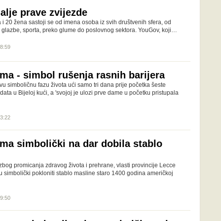
alje prave zvijezde
i 20 žena sastoji se od imena osoba iz svih društvenih sfera, od
e, glazbe, sporta, preko glume do poslovnog sektora. YouGov, koji…
18:59
ma - simbol rušenja rasnih barijera
u simboličnu fazu života ući samo tri dana prije početka šeste
a u Bijeloj kući, a 'svojoj je ulozi prve dame u početku pristupala
13:22
ma simbolički na dar dobila stablo
i zbog promicanja zdravog života i prehrane, vlasti provincije Lecce
 su simbolički pokloniti stablo masline staro 1400 godina američkoj
19:50