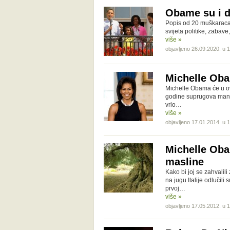
Obame su i d
Popis od 20 muškaraca 
svijeta politike, zabav
više »
objavljeno 26.09.2020. u 
Michelle Oba
Michelle Obama će u ov
godine suprugova mandat
vrlo…
više »
objavljeno 17.01.2014. u 
Michelle Oba
masline
Kako bi joj se zahvalil
na jugu Italije odlučili
prvoj…
više »
objavljeno 17.05.2012. u 