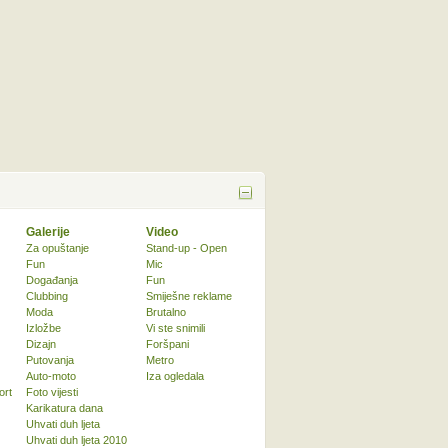
Galerije
Video
Za opuštanje
Stand-up - Open
Fun
Mic
Događanja
Fun
Clubbing
Smiješne reklame
Moda
Brutalno
Izložbe
Vi ste snimili
Dizajn
Foršpani
Putovanja
Metro
Auto-moto
Iza ogledala
ort
Foto vijesti
Karikatura dana
Uhvati duh ljeta
Uhvati duh ljeta 2010