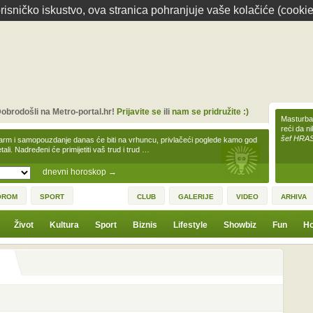
isničko iskustvo, ova stranica pohranjuje vaše kolačiće (cookie
obrodošli na Metro-portal.hr!
Prijavite se
ili
nam se pridružite :)
Masturbac
reći da n
šef HRA
arm i samopouzdanje danas će biti na vrhuncu, privlačeći poglede kamo god
tali. Nadređeni će primijetiti vaš trud i trud …
dnevni horoskop
→
OROM
SPORT
CLUB
GALERIJE
VIDEO
ARHIVA
Život
Kultura
Sport
Biznis
Lifestyle
Showbiz
Fun
Ho