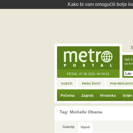
Kako bi vam omogućili bolje kor
D
Vaš š
se kre
PETAK, 07.08.2026.
09:39:52
VIJESTI
PRAVI ŽIVOT
POD REFLEKT
Početna
Zagreb
Hrvatska
Svijet
Tag: Michelle Obama
Galerije
Vijesti