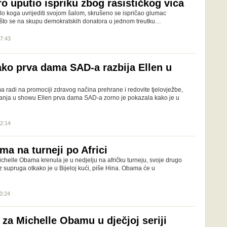
o uputio ispriku zbog rasističkog vica
o koga uvrijediti svojom šalom, skrušeno se ispričao glumac
 što se na skupu demokratskih donatora u jednom treutku…
07:43
ako prva dama SAD-a razbija Ellen u
 radi na promociji zdravog načina prehrane i redovite tjelovježbe,
anja u showu Ellen prva dama SAD-a zorno je pokazala kako je u
12:14
a na turneji po Africi
helle Obama krenula je u nedjelju na afričku turneju, svoje drugo
 supruga otkako je u Bijeloj kući, piše Hina. Obama će u
10:24
za Michelle Obamu u dječjoj seriji