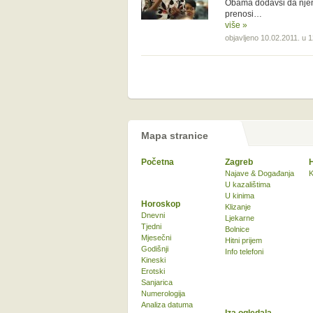
Obama dodavši da njen 
prenosi…
više »
objavljeno 10.02.2011. u 
Mapa stranice
Početna
Zagreb
Najave & Događanja
K
U kazalištima
U kinima
Horoskop
Klizanje
Dnevni
Ljekarne
Tjedni
Bolnice
Mjesečni
Hitni prijem
Godišnji
Info telefoni
Kineski
Erotski
Sanjarica
Numerologija
Analiza datuma