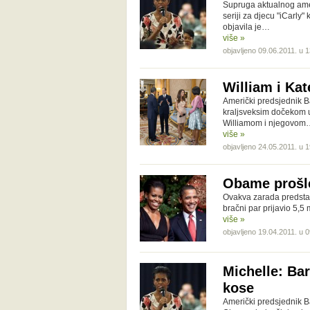
Supruga aktualnog amer
seriji za djecu "iCarly"
objavila je…
više »
objavljeno 09.06.2011. u 
William i Ka
Američki predsjednik B
kraljsveksim dočekom 
Williamom i njegovom
više »
objavljeno 24.05.2011. u 
Obame prošle 
Ovakva zarada predstav
bračni par prijavio 5,5
više »
objavljeno 19.04.2011. u 
Michelle: Bar
kose
Američki predsjednik B