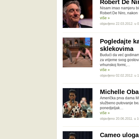
Robert De Nir
Nisam imao namjeru bil
Robert De Niro, nakon
više »
objavljeno 22.03.2012. u 
Pogledajte k
sklekovima
Budući da već godinama
za vrijeme svog gostov
vrhunskoj formi,…
više »
objavljeno 02.02.2012. u 
Michelle Obam
Američka prva dama Mic
službeno putovanje bez
ponedjeljak…
više »
objavljeno 20.06.2011. u 
Cameo uloga 