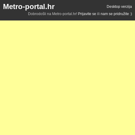
Metro-portal.hr
Desktop verzija
Dobrodošli na Metro-portal.hr!
Prijavite se
ili
nam se pridružite :)