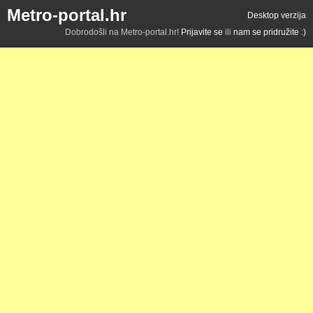
Metro-portal.hr
Desktop verzija
Dobrodošli na Metro-portal.hr!
Prijavite se
ili
nam se pridružite :)