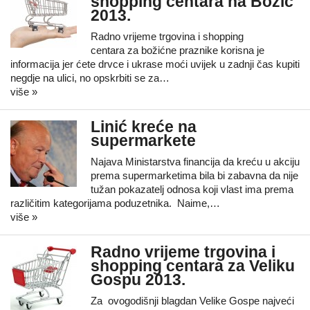
shopping centara na Božić
2013.
Radno vrijeme trgovina i shopping
centara za božićne praznike korisna je
informacija jer ćete drvce i ukrase moći uvijek u zadnji čas kupiti
negdje na ulici, no opskrbiti se za…
više »
Linić kreće na
supermarkete
Najava Ministarstva financija da kreću u akciju
prema supermarketima bila bi zabavna da nije
tužan pokazatelj odnosa koji vlast ima prema
različitim kategorijama poduzetnika. Naime,…
više »
Radno vrijeme trgovina i
shopping centara za Veliku
Gospu 2013.
Za ovogodišnji blagdan Velike Gospe najveći