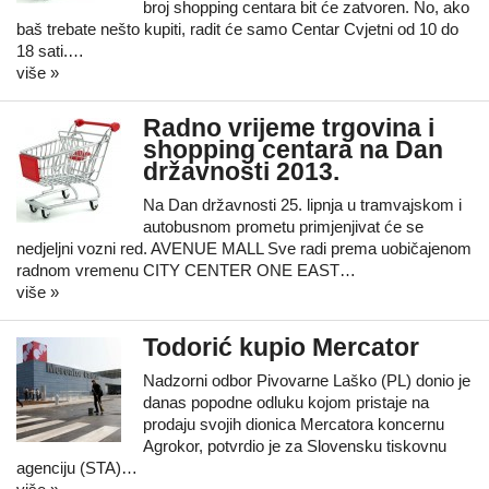
broj shopping centara bit će zatvoren. No, ako
baš trebate nešto kupiti, radit će samo Centar Cvjetni od 10 do
18 sati.…
više »
Radno vrijeme trgovina i
shopping centara na Dan
državnosti 2013.
Na Dan državnosti 25. lipnja u tramvajskom i
autobusnom prometu primjenjivat će se
nedjeljni vozni red. AVENUE MALL Sve radi prema uobičajenom
radnom vremenu CITY CENTER ONE EAST…
više »
Todorić kupio Mercator
Nadzorni odbor Pivovarne Laško (PL) donio je
danas popodne odluku kojom pristaje na
prodaju svojih dionica Mercatora koncernu
Agrokor, potvrdio je za Slovensku tiskovnu
agenciju (STA)…