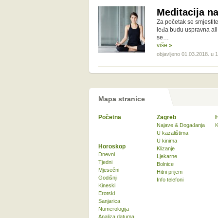
Meditacija n
Za početak se smjestit
leđa budu uspravna ali n
se…
više »
objavljeno 01.03.2018. u 
Mapa stranice
Početna
Zagreb
Najave & Događanja
K
U kazalištima
U kinima
Horoskop
Klizanje
Dnevni
Ljekarne
Tjedni
Bolnice
Mjesečni
Hitni prijem
Godišnji
Info telefoni
Kineski
Erotski
Sanjarica
Numerologija
Analiza datuma