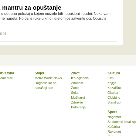
a mantru za opuštanje
e u udoban položaj u kojem možete biti i opušteni i budni. Neka vam
e napeta. Položite ruke u krilo i djelomice zatvorite oči. Opustite
18:01
Hrvatska
Svijet
Život
Kultura
omentari
Metro World News
Iza ogledala
Film
Dogodilo se na
Znanost
Knjiga
današnji dan
Žene
Kazalište
Seks
Glazba
Muškarci
Clubbing
Zdravlje
Stand up
Putovanja
Sport
Nogomet
Studentski i mali sp
Košarka
Rukomet