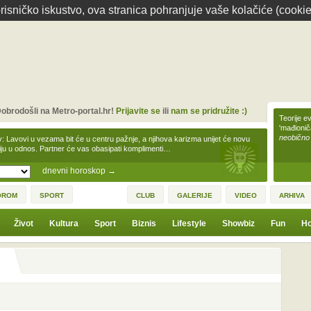
isničko iskustvo, ova stranica pohranjuje vaše kolačiće (cookie
obrodošli na Metro-portal.hr!
Prijavite se
ili
nam se pridružite :)
Teorije ev
'mađioni
neobično
v: Lavovi u vezama bit će u centru pažnje, a njihova karizma unijet će novu
iju u odnos. Partner će vas obasipati komplimenti…
dnevni horoskop
→
OROM
SPORT
CLUB
GALERIJE
VIDEO
ARHIVA
Život
Kultura
Sport
Biznis
Lifestyle
Showbiz
Fun
Ho