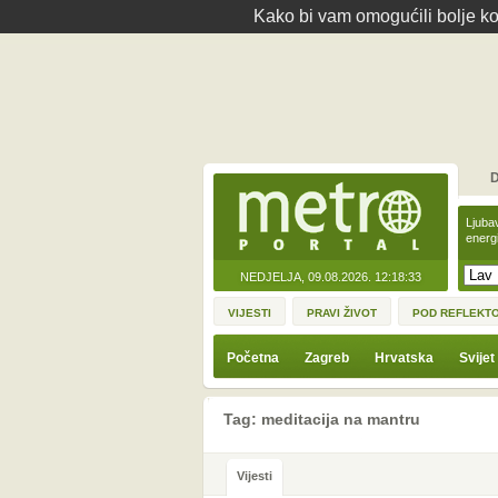
Kako bi vam omogućili bolje kor
D
Ljuba
energ
NEDJELJA, 09.08.2026.
12:18:33
VIJESTI
PRAVI ŽIVOT
POD REFLEKT
Početna
Zagreb
Hrvatska
Svijet
Tag: meditacija na mantru
Vijesti