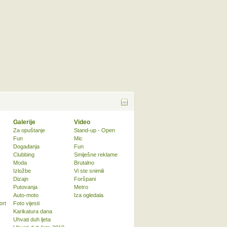
Galerije
Video
Za opuštanje
Stand-up - Open
Fun
Mic
Događanja
Fun
Clubbing
Smiješne reklame
Moda
Brutalno
Izložbe
Vi ste snimili
Dizajn
Foršpani
Putovanja
Metro
Auto-moto
Iza ogledala
ort
Foto vijesti
Karikatura dana
Uhvati duh ljeta