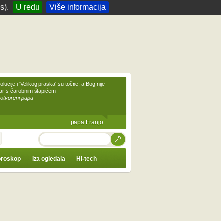
s).
U redu
Više informacija
olucije i 'Velikog praska' su točne, a Bog nije
čar s čarobnim štapićem
 otvoreni papa
papa Franjo
TRAŽI
roskop
Iza ogledala
Hi-tech