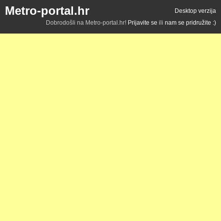
Metro-portal.hr
Desktop verzija
Dobrodošli na Metro-portal.hr!
Prijavite se
ili
nam se pridružite :)