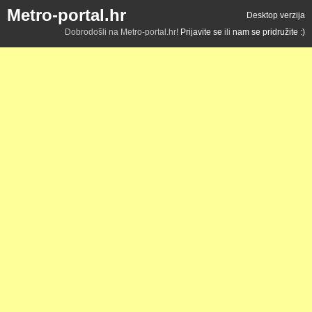
Metro-portal.hr
Desktop verzija
Dobrodošli na Metro-portal.hr!
Prijavite se
ili
nam se pridružite :)