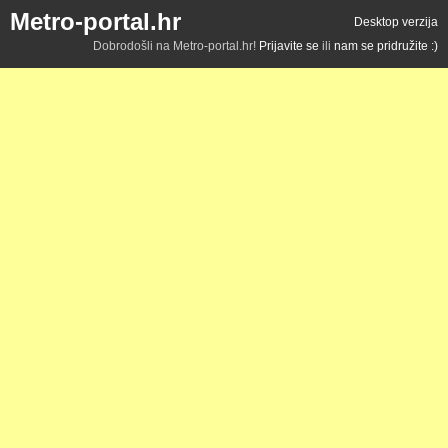
Metro-portal.hr
Desktop verzija
Dobrodošli na Metro-portal.hr!
Prijavite se
ili
nam se pridružite :)