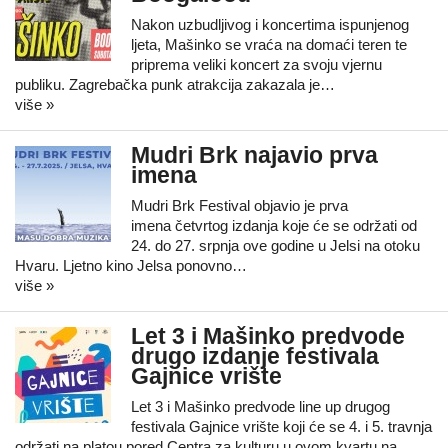
Nakon uzbudljivog i koncertima ispunjenog
ljeta, Mašinko se vraća na domaći teren te
priprema veliki koncert za svoju vjernu
publiku. Zagrebačka punk atrakcija zakazala je…
više »
Mudri Brk najavio prva
imena
Mudri Brk Festival objavio je prva
imena četvrtog izdanja koje će se održati od
24. do 27. srpnja ove godine u Jelsi na otoku
Hvaru. Ljetno kino Jelsa ponovno…
više »
Let 3 i Mašinko predvode
drugo izdanje festivala
Gajnice vrište
Let 3 i Mašinko predvode line up drugog
festivala Gajnice vrište koji će se 4. i 5. travnja
održati na platou pored Centra za kulturu u ovom kvartu na