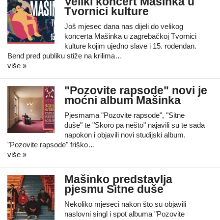
Veliki koncert Mašinka u
Tvornici kulture
Još mjesec dana nas dijeli do velikog
koncerta Mašinka u zagrebačkoj Tvornici
kulture kojim ujedno slave i 15. rođendan.
Bend pred publiku stiže na krilima…
više »
"Pozovite rapsode" novi je
moćni album Mašinka
Pjesmama "Pozovite rapsode", "Sitne
duše" te "Skoro pa nešto" najavili su te sada
napokon i objavili novi studijski album.
"Pozovite rapsode" friško…
više »
Mašinko predstavlja
pjesmu Sitne duše
Nekoliko mjeseci nakon što su objavili
naslovni singl i spot albuma "Pozovite