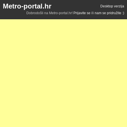
Metro-portal.hr
Desktop verzija
Dobrodošli na Metro-portal.hr!
Prijavite se
ili
nam se pridružite :)