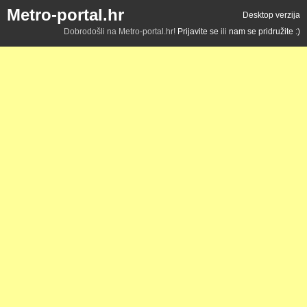
Metro-portal.hr
Desktop verzija
Dobrodošli na Metro-portal.hr!
Prijavite se
ili
nam se pridružite :)