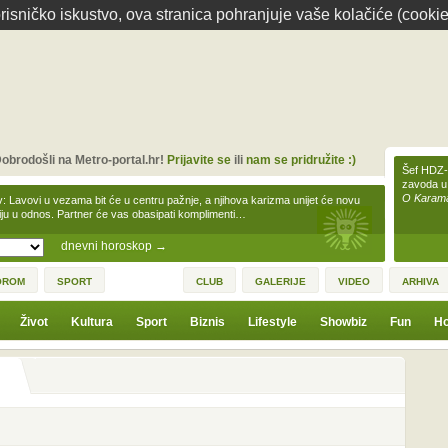
isničko iskustvo, ova stranica pohranjuje vaše kolačiće (cookie
obrodošli na Metro-portal.hr!
Prijavite se
ili
nam se pridružite :)
Šef HDZ-a
zavoda u
O Karamar
v: Lavovi u vezama bit će u centru pažnje, a njihova karizma unijet će novu
iju u odnos. Partner će vas obasipati komplimenti…
dnevni horoskop
→
OROM
SPORT
CLUB
GALERIJE
VIDEO
ARHIVA
Život
Kultura
Sport
Biznis
Lifestyle
Showbiz
Fun
Ho