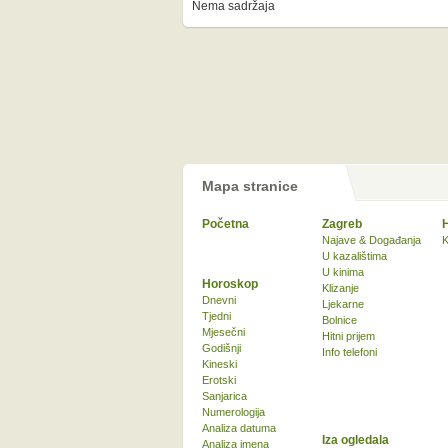
Nema sadržaja
Mapa stranice
Početna
Zagreb
Najave & Događanja
K
U kazalištima
U kinima
Horoskop
Klizanje
Dnevni
Ljekarne
Tjedni
Bolnice
Mjesečni
Hitni prijem
Godišnji
Info telefoni
Kineski
Erotski
Sanjarica
Numerologija
Analiza datuma
Iza ogledala
Analiza imena