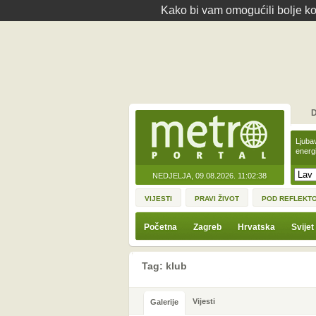
Kako bi vam omogućili bolje kor
D
Ljuba
energ
NEDJELJA, 09.08.2026.
11:02:38
VIJESTI
PRAVI ŽIVOT
POD REFLEKT
Početna
Zagreb
Hrvatska
Svijet
Tag: klub
Vijesti
Galerije