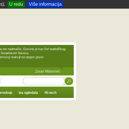
s).
U redu
Više informacija
 me nadmašio. Govorio je kao šef statističkog
 Sovjetskom Savezu
kovoj reakciji na njegov govor
Zoran Milanović
TRAŽI
roskop
Iza ogledala
Hi-tech