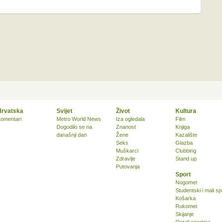
Hrvatska
Svijet
Život
Kultura
omentari
Metro World News
Iza ogledala
Film
Dogodilo se na
Znanost
Knjiga
današnji dan
Žene
Kazalište
Seks
Glazba
Muškarci
Clubbing
Zdravlje
Stand up
Putovanja
Sport
Nogomet
Studentski i mali sp
Košarka
Rukomet
Skijanje