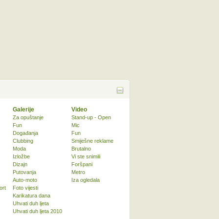
Galerije
Video
Za opuštanje
Stand-up - Open
Fun
Mic
Događanja
Fun
Clubbing
Smiješne reklame
Moda
Brutalno
Izložbe
Vi ste snimili
Dizajn
Foršpani
Putovanja
Metro
Auto-moto
Iza ogledala
ort
Foto vijesti
Karikatura dana
Uhvati duh ljeta
Uhvati duh ljeta 2010