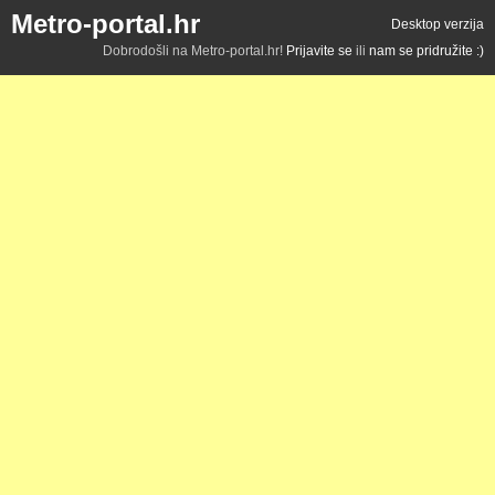
Metro-portal.hr
Desktop verzija
Dobrodošli na Metro-portal.hr!
Prijavite se
ili
nam se pridružite :)