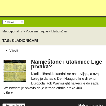
Metro-portal.hr
»
Popularni tagovi
»
kladioničari
TAG: KLADIONIČARI
Vijesti
Namještane i utakmice Lige
prvaka?
Kladioničarski skandali se nastavljaju, a ovaj
kojeg je danas u Den Haagu otkrio direktor
Europola Rob Wainwright najveći je do sada.
Wainwright je objavio da je istraga otkrila preko 400…
više »
Natrag na vrh ↑