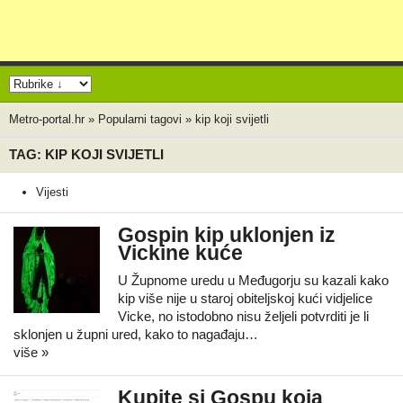
Metro-portal.hr
»
Popularni tagovi
»
kip koji svijetli
TAG: KIP KOJI SVIJETLI
Vijesti
Gospin kip uklonjen iz
Vickine kuće
U Župnome uredu u Međugorju su kazali kako
kip više nije u staroj obiteljskoj kući vidjelice
Vicke, no istodobno nisu željeli potvrditi je li
sklonjen u župni ured, kako to nagađaju…
više »
Kupite si Gospu koja