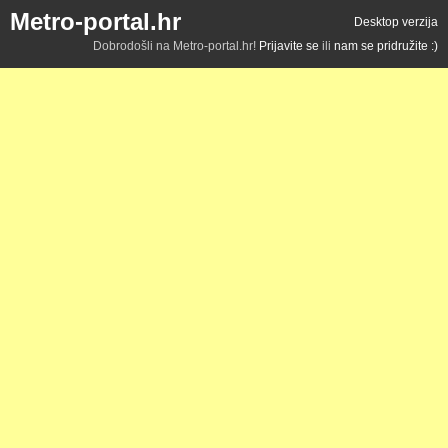
Metro-portal.hr
Desktop verzija
Dobrodošli na Metro-portal.hr!
Prijavite se
ili
nam se pridružite :)