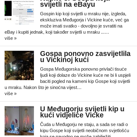
svijetli na eBayu
Gospin kip koji svijetli u mraku nije, izgleda,
ekskluziva Međugorja i Vickine kuće, već ga
može imati svatko - dovoljno je svratiti na
eBay i kupiti jednak, koji također svijetli u mraku ...…
više »
Gospa ponovno zasvijetlila
u Vickinoj kući
Gospa Međugorska ponovno privlači tisuće
ljudi koji dolaze do Vickine kuće ne bi li uspjeli
baciti pogled na kameni kip Gospe koji svijetli
u mraku. Nakon što je sinoćna vijest…
više »
U Međugorju svijetli kip u
kući vidjelice Vicke
Čuda u Međugorju ne staju, a sada se radi o
kipu Gospe koji svijetli neobičnom svjetlošću
koja se navodno ne može zabilježiti